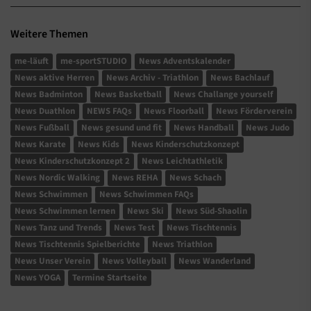
Weitere Themen
me-läuft
me-sportSTUDIO
News Adventskalender
News aktive Herren
News Archiv - Triathlon
News Bachlauf
News Badminton
News Basketball
News Challange yourself
News Duathlon
NEWS FAQs
News Floorball
News Förderverein
News Fußball
News gesund und fit
News Handball
News Judo
News Karate
News Kids
News Kinderschutzkonzept
News Kinderschutzkonzept 2
News Leichtathletik
News Nordic Walking
News REHA
News Schach
News Schwimmen
News Schwimmen FAQs
News Schwimmen lernen
News Ski
News Süd-Shaolin
News Tanz und Trends
News Test
News Tischtennis
News Tischtennis Spielberichte
News Triathlon
News Unser Verein
News Volleyball
News Wanderland
News YOGA
Termine Startseite