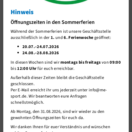
Info
Hinweis
J-Team
Geld gespart durch Tarifwechsel
Öffnungszeiten in den Sommerferien
Stellenangebote
Während der Sommerferien ist unsere Geschäftsstelle
Förderverein me-sport e.V.
ausschließlich in der
1.
und
6. Ferienwoche
geöffnet:
Sponsoren
20.07.–24.07.2026
24.08.–28.08.2026
Mitgliederservice
In diesen Wochen sind wir
montags bis freitags
von
09:00
Verantwortung
bis
12:00 Uhr
für euch erreichbar.
Außerhalb dieser Zeiten bleibt die Geschäftsstelle
geschlossen.
Per E-Mail erreicht ihr uns jederzeit unter info@me-
sport.de. Wir beantworten eure Anfragen
schnellstmöglich.
Ab Montag, den 31.08.2026, sind wir wieder zu den
gewohnten Öffnungszeiten für euch da.
09.04.2020
Wir danken Ihnen für euer Verständnis und wünschen