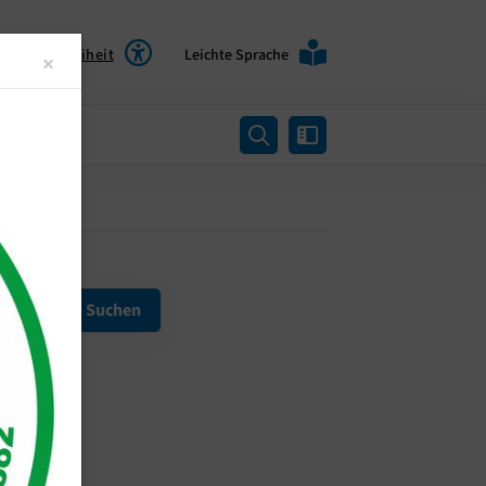
Barrierefreiheit
Leichte Sprache
Close
×
rtung