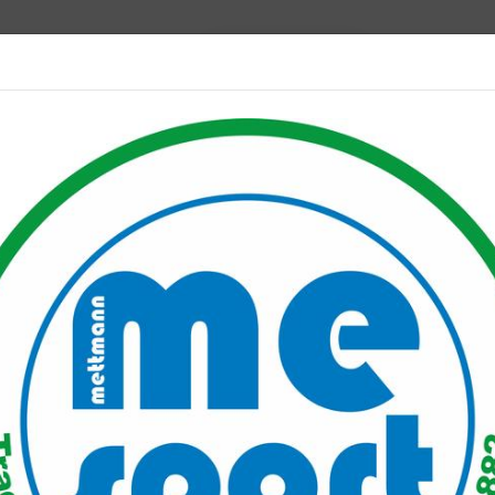
Mitglied werden
port PLUS
Unser Verein
Mitgliederservice
Verantwo
ce4Two