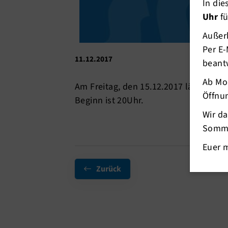
In di
Uhr
fü
Außerh
Per E-
11.12.2017
beant
Ab Mo
Am Freitag, den 15.12.2017 lädt Barr
Öffnun
Beginn ist 20Uhr.
Wir d
Somme
Euer 
Zurück