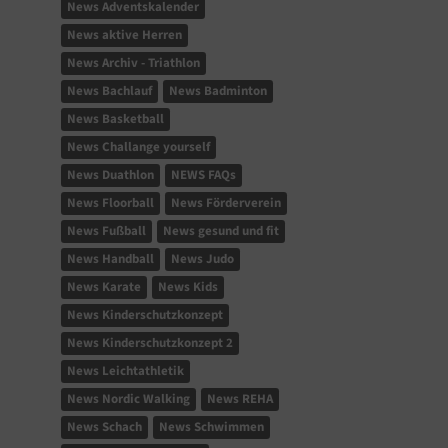
News Adventskalender
News aktive Herren
News Archiv - Triathlon
News Bachlauf
News Badminton
News Basketball
News Challange yourself
News Duathlon
NEWS FAQs
News Floorball
News Förderverein
News Fußball
News gesund und fit
News Handball
News Judo
News Karate
News Kids
News Kinderschutzkonzept
News Kinderschutzkonzept 2
News Leichtathletik
News Nordic Walking
News REHA
News Schach
News Schwimmen