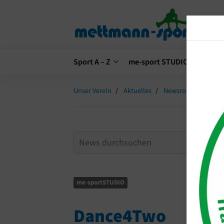
Sport A – Z
me-sport STUDIO
me-s
Unser Verein
Aktuelles
Newsroom
Dan
me-sportSTUDIO
Dance4Two