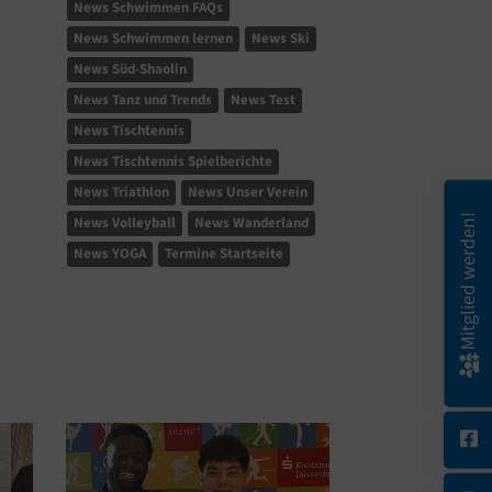
News Schwimmen FAQs
News Schwimmen lernen
News Ski
News Süd-Shaolin
News Tanz und Trends
News Test
News Tischtennis
News Tischtennis Spielberichte
News Triathlon
News Unser Verein
Mitglied werden!
News Volleyball
News Wanderland
News YOGA
Termine Startseite