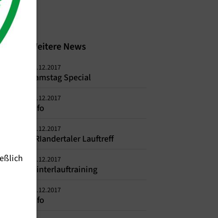
Weitere News
15.12.2017
Samstag Special
14.12.2017
Info
11.12.2017
TRIandertaler Lauftreff
eßlich
11.12.2017
Winterlauftraining
11.12.2017
Info