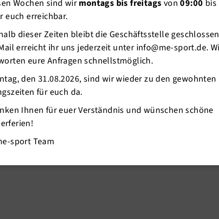
esen Wochen sind wir
montags bis freitags
von
09:00
bis
r euch erreichbar.
alb dieser Zeiten bleibt die Geschäftsstelle geschlosse
Mail erreicht ihr uns jederzeit unter info@me-sport.de. W
worten eure Anfragen schnellstmöglich.
ntag, den 31.08.2026, sind wir wieder zu den gewohnten
y zu einem Dance4two Special „Tango“ ein.
gszeiten für euch da.
anken Ihnen für euer Verständnis und wünschen schöne
rferien!
me-sport Team