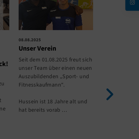
08.08.2025
04.07.2025
Unser Verein
Studio-Upda
Seit dem 01.08.2025 freut sich
Studio-Update
ck!
unser Team über einen neuen
Auszubildenden „Sport- und
Gute Neuigkeit
zu
Fitnesskaufmann“.
Kraft- & Ausda
t
Hussein ist 18 Jahre alt und
Dank der großa
ine
hat bereits vorab …
Unterstützung
Fördervereins 
endlich die n