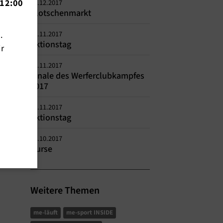
12:00
01.12.2017
Blotschenmarkt
n.
29.11.2017
Aktionstag
ir
21.11.2017
Finale des Werferclubkampfes
2017
18.11.2017
Aktionstag
27.10.2017
Kurse
Weitere Themen
me-läuft
me-sport INSIDE