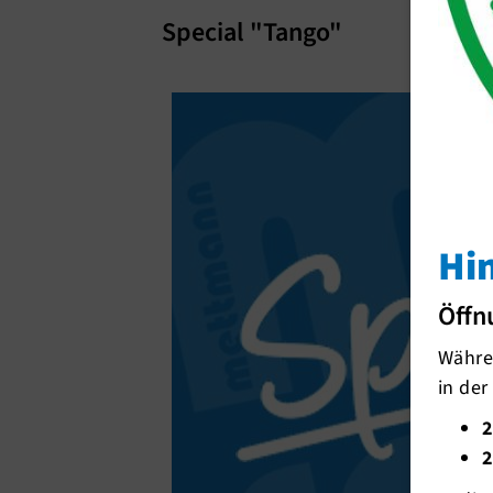
Special "Tango"
Hi
Öffn
Währen
in der
2
2