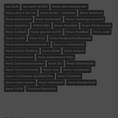
me-läuft
me-sport INSIDE
News Adventskalender
News aktive Herren
News Archiv - Triathlon
News Bachlauf
News Badminton
News Basketball
News Challange yourself
News Duathlon
NEWS FAQs
News Floorball
News Förderverein
News Fußball
News gesund und fit
News Handball
News Judo
News Karate
News Kids
News Kinderschutzkonzept
News Kinderschutzkonzept 2
News Leichtathletik
News Nordic Walking
News REHA
News Schach
News Schwimmen
News Schwimmen FAQs
News Schwimmen lernen
News Ski
News Süd-Shaolin
News Tanz und Trends
News Test
News Tischtennis
News Tischtennis Spielberichte
News Triathlon
News Unser Verein
News Volleyball
News Wanderland
News YOGA
Termine Startseite