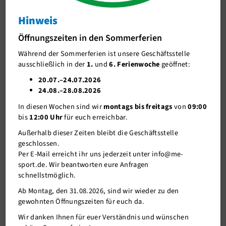
Info
Hinweis
J-Team
Kursplan Weihnachten/Neujahr
Öffnungszeiten in den Sommerferien
Stellenangebote
Während der Sommerferien ist unsere Geschäftsstelle
Förderverein me-sport e.V.
ausschließlich in der
1.
und
6. Ferienwoche
geöffnet:
Sponsoren
20.07.–24.07.2026
24.08.–28.08.2026
Mitgliederservice
In diesen Wochen sind wir
montags bis freitags
von
09:00
Verantwortung
bis
12:00 Uhr
für euch erreichbar.
Außerhalb dieser Zeiten bleibt die Geschäftsstelle
geschlossen.
Per E-Mail erreicht ihr uns jederzeit unter info@me-
sport.de. Wir beantworten eure Anfragen
schnellstmöglich.
Ab Montag, den 31.08.2026, sind wir wieder zu den
gewohnten Öffnungszeiten für euch da.
14.12.2017
Wir danken Ihnen für euer Verständnis und wünschen