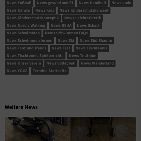
News Fußball
News gesund und fit
News Handball
News Judo
News Karate
News Kids
News Kinderschutzkonzept
News Kinderschutzkonzept 2
News Leichtathletik
News Nordic Walking
News REHA
News Schach
News Schwimmen
News Schwimmen FAQs
News Schwimmen lernen
News Ski
News Süd-Shaolin
News Tanz und Trends
News Test
News Tischtennis
News Tischtennis Spielberichte
News Triathlon
News Unser Verein
News Volleyball
News Wanderland
News YOGA
Termine Startseite
Weitere News