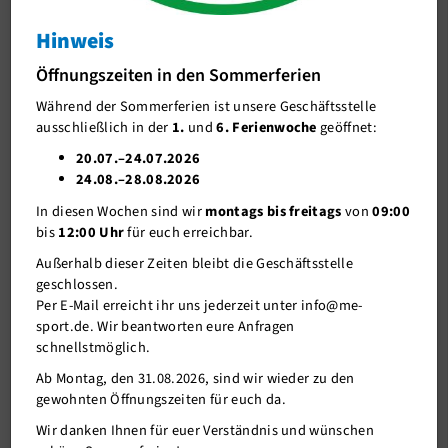
Kurse
Hinweis
J-Team
Über 50 Kurse pro Woche zur Auswahl
Öffnungszeiten in den Sommerferien
Stellenangebote
Während der Sommerferien ist unsere Geschäftsstelle
Förderverein me-sport e.V.
27.10.2017
ausschließlich in der
1.
und
6. Ferienwoche
geöffnet:
Sponsoren
20.07.–24.07.2026
Freue Dich ab sofort auf NEUES aus der Fitnesswelt wie zum
24.08.–28.08.2026
Mitgliederservice
Beispiel DrumsAlive und MEHR Deiner Lieblingsformate wie
In diesen Wochen sind wir
montags bis freitags
von
09:00
Workout: all-in und Yoga.
Verantwortung
bis
12:00 Uhr
für euch erreichbar.
EXTRA für junge Familien: Kinderbetreuung mittwochs und
freitags vormittags, keine Extra-Kosten
Außerhalb dieser Zeiten bleibt die Geschäftsstelle
geschlossen.
Per E-Mail erreicht ihr uns jederzeit unter info@me-
Kurspläne
sport.de. Wir beantworten eure Anfragen
schnellstmöglich.
Ab Montag, den 31.08.2026, sind wir wieder zu den
gewohnten Öffnungszeiten für euch da.
Wir danken Ihnen für euer Verständnis und wünschen