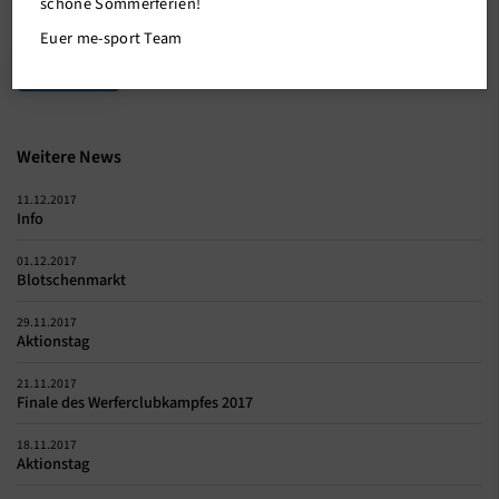
schöne Sommerferien!
Euer me-sport Team
Zurück
Weitere News
11.12.2017
Info
01.12.2017
Blotschenmarkt
29.11.2017
Aktionstag
21.11.2017
Finale des Werferclubkampfes 2017
18.11.2017
Aktionstag