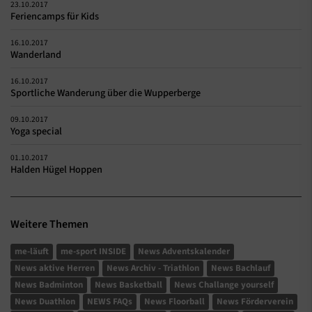
23.10.2017
Feriencamps für Kids
16.10.2017
Wanderland
16.10.2017
Sportliche Wanderung über die Wupperberge
09.10.2017
Yoga special
01.10.2017
Halden Hügel Hoppen
Weitere Themen
me-läuft
me-sport INSIDE
News Adventskalender
News aktive Herren
News Archiv - Triathlon
News Bachlauf
News Badminton
News Basketball
News Challange yourself
News Duathlon
NEWS FAQs
News Floorball
News Förderverein