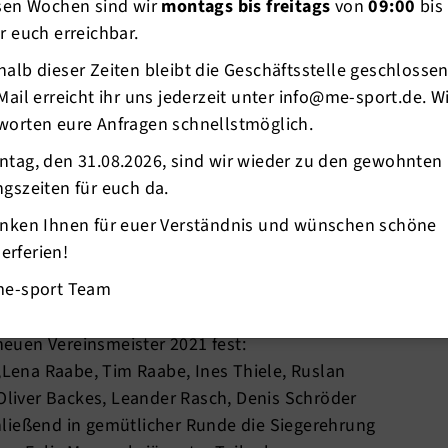
esen Wochen sind wir
montags bis freitags
von
09:00
bis
r euch erreichbar.
alb dieser Zeiten bleibt die Geschäftsstelle geschlosse
Mail erreicht ihr uns jederzeit unter info@me-sport.de. W
worten eure Anfragen schnellstmöglich.
ntag, den 31.08.2026, sind wir wieder zu den gewohnten
n für viele erstmalig nach langer Pause (2020
gszeiten für euch da.
ntaktsport möglich) die Möglichkeit einmal den
anken Ihnen für euer Verständnis und wünschen schöne
f Einladung des Heinrich-Heine-Gymnasiums
rferien!
tigen Turnhalle statt und es meldeten sich auch
me-sport Team
an. Bevor es los ging zeigten Ines Thiele und
sschnitt verschiedener Techniken. Angefeuert
uen Vereinsmeister 2021 fest:
,Lena Raabe
, Tim Raabe
, Ines Thiele
, Ruslan
 Oliver Backes
, Leander Rasch
, Denis Schröder
ließend in gemütlicher Runde die Siegerehrung