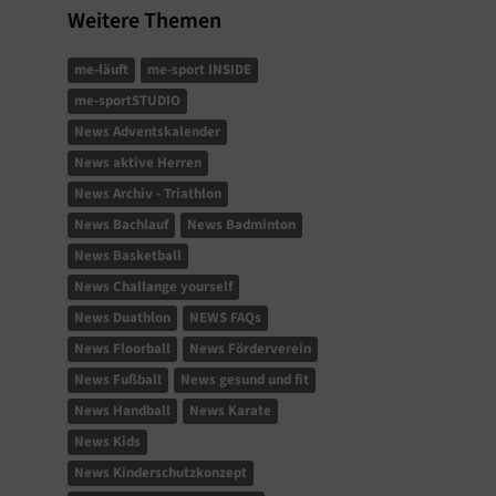
Weitere Themen
me-läuft
me-sport INSIDE
me-sportSTUDIO
News Adventskalender
News aktive Herren
News Archiv - Triathlon
News Bachlauf
News Badminton
News Basketball
News Challange yourself
News Duathlon
NEWS FAQs
News Floorball
News Förderverein
News Fußball
News gesund und fit
News Handball
News Karate
News Kids
News Kinderschutzkonzept