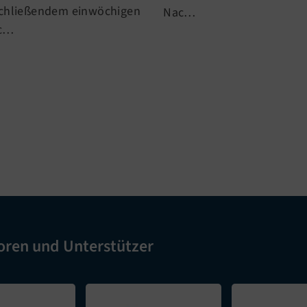
chließendem einwöchigen
Nac…
c…
oren und Unterstützer