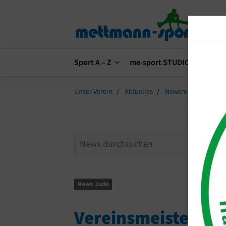
Sport A – Z
me-sport STUDIO
me-s
Unser Verein
Aktuelles
Newsroom
Vere
News Judo
Vereinsmeistersch