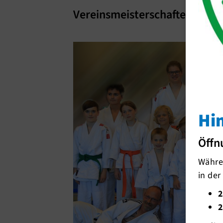
Vereinsmeisterschaften 2021
Hi
Öffn
Währen
in der
2
2