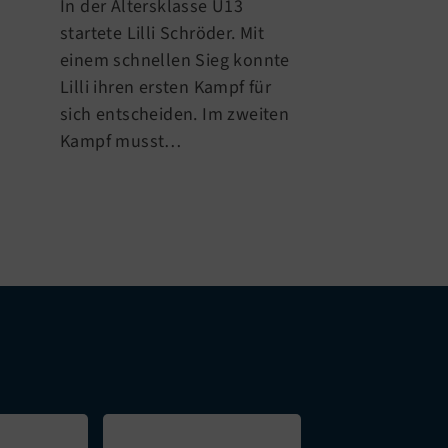
In der Altersklasse U13
stellte sich Je
startete Lilli Schröder. Mit
(10) der Hera
einem schnellen Sieg konnte
Lilli ihren ersten Kampf für
sich entscheiden. Im zweiten
Kampf musst…