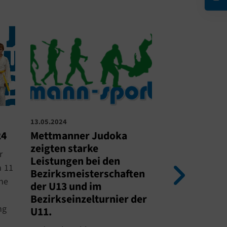
13.05.2024
13.05.2024
Kreiseinzel
24
Mettmanner Judoka
U13 & Kreise
zeigten starke
r
U11
Leistungen bei den
n 11
Bezirksmeisterschaften
Am Samstag ko
ne
der U13 und im
Judoka von m
Bezirkseinzelturnier der
wieder ihr Kön
ng
U11.
Beweis stellen.