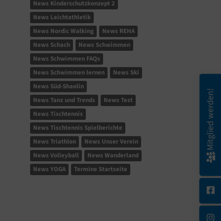
News Kinderschutzkonzept 2
News Leichtathletik
News Nordic Walking
News REHA
News Schach
News Schwimmen
News Schwimmen FAQs
News Schwimmen lernen
News Ski
News Süd-Shaolin
Mitglied werden!
News Tanz und Trends
News Test
News Tischtennis
News Tischtennis Spielberichte
News Triathlon
News Unser Verein
News Volleyball
News Wanderland
News YOGA
Termine Startseite