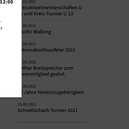
12:00
04.10.2021
Kreiseinzelmeisterschaften U
15 und Kreis-Turnier U 13
n.
28.09.2021
ir
Nordic Walking
28.09.2021
Jahresabschlussfeier 2021
23.09.2021
Lothar Breitsprecher zum
Ehrenmitglied geehrt.
23.09.2021
75 Jahre Vereinszugehörigkeit
19.09.2021
Schnellschach Turnier 2021