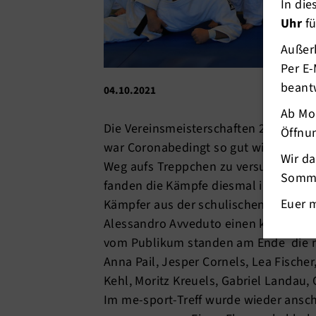
In di
Uhr
fü
Außerh
Per E-
beant
04.10.2021
Ab Mo
Die Vereinsmeisterschaften 2021 ware
Öffnun
war Coronabedingt so gut wie kein Ko
Wir d
Weg aufs Treppchen zu versuchen. Au
Somme
fanden die Kämpfe diesmal in der dor
Euer 
Kämpfer aus der schulischen Judo-AG 
Alessandro Avveduto einen kleinen Au
vom Publikum standen am Ende die ne
Anna Pail, Jesper Cornels
, Lea Fischer
Kehl
, Moritz Kreuels
, Gabriel Landau
,
Im me-sport-Treff wurde wieder ansch