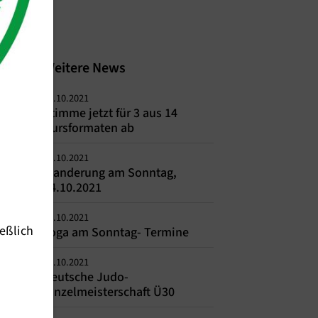
Weitere News
12.10.2021
Stimme jetzt für 3 aus 14
Kursformaten ab
07.10.2021
Wanderung am Sonntag,
24.10.2021
06.10.2021
eßlich
Yoga am Sonntag- Termine
04.10.2021
Deutsche Judo-
Einzelmeisterschaft Ü30