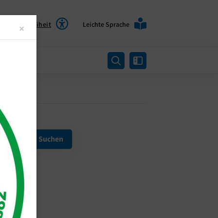
Barrierefreiheit
Leichte Sprache
Close
×
rtung