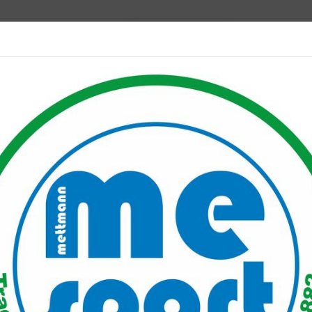
Mitglied werden
port PLUS
Unser Verein
Mitgliederservice
Verantwo
insmeisterschaften 2021
aften 2021