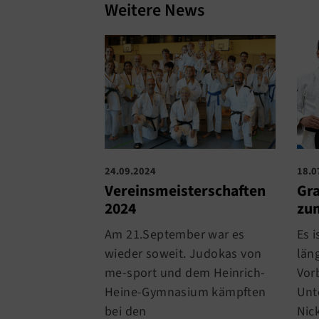
Weitere News
18.0
24.09.2024
Gr
Vereinsmeisterschaften
zum
2024
Es i
Am 21.September war es
läng
wieder soweit. Judokas von
Vor
me-sport und dem Heinrich-
Unt
Heine-Gymnasium kämpften
Nic
bei den