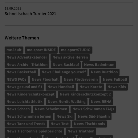
19.09.2021
Schnellschach Turnier 2021
Weitere Themen
me-läuft
me-sport INSIDE
me-sportSTUDIO
News Adventskalender
News aktive Herren
News Archiv - Triathlon
News Bachlauf
News Badminton
News Basketball
News Challange yourself
News Duathlon
NEWS FAQs
News Floorball
News Förderverein
News Fußball
News gesund und fit
News Handball
News Karate
News Kids
News Kinderschutzkonzept
News Kinderschutzkonzept 2
News Leichtathletik
News Nordic Walking
News REHA
News Schach
News Schwimmen
News Schwimmen FAQs
News Schwimmen lernen
News Ski
News Süd-Shaolin
News Tanz und Trends
News Test
News Tischtennis
News Tischtennis Spielberichte
News Triathlon