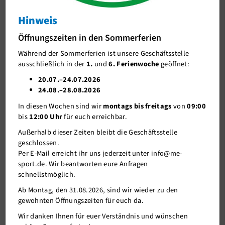
Hinweis
J-Team
Deutsche Judo-Einzelmeisterschaft Ü30
Öffnungszeiten in den Sommerferien
Stellenangebote
Deutsche Judo-Einzelmeisterschaft Ü30
Während der Sommerferien ist unsere Geschäftsstelle
Förderverein me-sport e.V.
ausschließlich in der
1.
und
6. Ferienwoche
geöffnet:
Sponsoren
20.07.–24.07.2026
24.08.–28.08.2026
Mitgliederservice
In diesen Wochen sind wir
montags bis freitags
von
09:00
Verantwortung
bis
12:00 Uhr
für euch erreichbar.
Außerhalb dieser Zeiten bleibt die Geschäftsstelle
geschlossen.
Per E-Mail erreicht ihr uns jederzeit unter info@me-
sport.de. Wir beantworten eure Anfragen
schnellstmöglich.
Ab Montag, den 31.08.2026, sind wir wieder zu den
gewohnten Öffnungszeiten für euch da.
04.10.2021
Wir danken Ihnen für euer Verständnis und wünschen