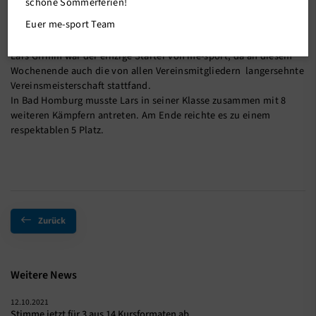
schöne Sommerferien!
Am 25.09.2021 fanden in Bad Homburg die deutschen Judo
Euer me-sport Team
Einzelmeisterschaften Ü30 statt. Es war das erste große nationale
Turnier nach der langen, pandemiebedingten Wettkampfpause.
Lars Grimm war der einzige Starter von me-sport, da an diesem
Wochenende auch die von allen Vereinsmitgliedern langersehnte
Vereinsmeisterschaft stattfand.
In Bad Homburg musste Lars in seiner Klasse zusammen mit 8
weiteren Kämpfern antreten. Am Ende reichte es zu einem
respektablen 5 Platz.
Zurück
Weitere News
12.10.2021
Stimme jetzt für 3 aus 14 Kursformaten ab