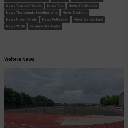
News Tanz und Trends
News Test
News Tischtennis
News Tischtennis Spielberichte
News Triathlon
News Unser Verein
News Volleyball
News Wanderland
News YOGA
Termine Startseite
Weitere News