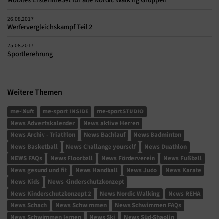
Mobiles ErsteHilfeSet für alle Nordic Walking Gruppen
26.08.2017
Werfervergleichskampf Teil 2
25.08.2017
Sportlerehrung
Weitere Themen
me-läuft
me-sport INSIDE
me-sportSTUDIO
News Adventskalender
News aktive Herren
News Archiv - Triathlon
News Bachlauf
News Badminton
News Basketball
News Challange yourself
News Duathlon
NEWS FAQs
News Floorball
News Förderverein
News Fußball
News gesund und fit
News Handball
News Judo
News Karate
News Kids
News Kinderschutzkonzept
News Kinderschutzkonzept 2
News Nordic Walking
News REHA
News Schach
News Schwimmen
News Schwimmen FAQs
News Schwimmen lernen
News Ski
News Süd-Shaolin