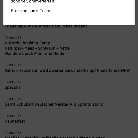
schöne Sommerferien!
10.09.2017
Lia Menig (Me-Sport) mit zwei neuen Bestleistungen
Euer me-sport Team
09.09.2017
Challenge Almere-Amsterdam, Mitteldistanz
08.09.2017
4. Nordic-Walking-Camp
Naturpark Maas – Schwalm – Nette
Wandern durch Moor und Heide
08.09.2017
Patrick Hausmann wird Zweiter bei Länderkampf Niederlande-NRW
07.09.2017
Specials
02.09.2017
Gerrit Schubert Deutscher Meister(AK) Sprintdistanz
01.09.2017
Heimatfest
28.08.2017