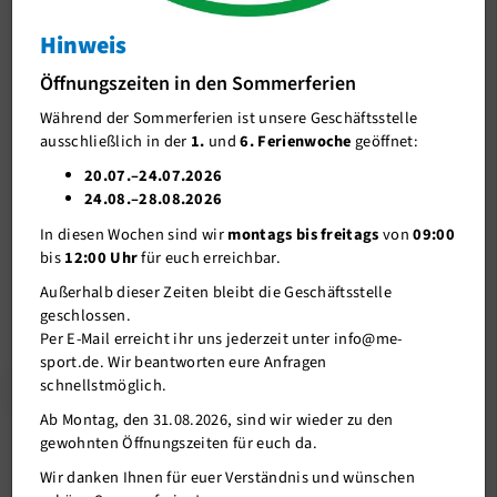
Vereinsmeisterschaften 2017
Hinweis
J-Team
Vereinsmeisterschaften 2017
Öffnungszeiten in den Sommerferien
Stellenangebote
Während der Sommerferien ist unsere Geschäftsstelle
Förderverein me-sport e.V.
07.09.2017
ausschließlich in der
1.
und
6. Ferienwoche
geöffnet:
Sponsoren
20.07.–24.07.2026
Die Vereinsmeisterschaften 2017 finden am Samstag, 24.9.2017
24.08.–28.08.2026
Mitgliederservice
auf der Sportanlage am HHG statt. Die Anmeldung zum Dreikampf
In diesen Wochen sind wir
montags bis freitags
von
09:00
erhaltet ihr bei Euren Trainern direkt im Training.
Verantwortung
bis
12:00 Uhr
für euch erreichbar.
Außerhalb dieser Zeiten bleibt die Geschäftsstelle
geschlossen.
Per E-Mail erreicht ihr uns jederzeit unter info@me-
sport.de. Wir beantworten eure Anfragen
Zurück
schnellstmöglich.
Ab Montag, den 31.08.2026, sind wir wieder zu den
gewohnten Öffnungszeiten für euch da.
Weitere News
Wir danken Ihnen für euer Verständnis und wünschen