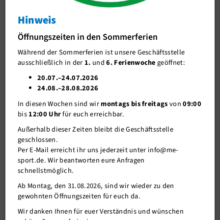
Unser Verein
Hinweis
J-Team
Deutsche Sportabzeichen
Öffnungszeiten in den Sommerferien
Stellenangebote
Während der Sommerferien ist unsere Geschäftsstelle
Förderverein me-sport e.V.
ausschließlich in der
1.
und
6. Ferienwoche
geöffnet:
Sponsoren
20.07.–24.07.2026
24.08.–28.08.2026
Mitgliederservice
In diesen Wochen sind wir
montags bis freitags
von
09:00
Verantwortung
bis
12:00 Uhr
für euch erreichbar.
Außerhalb dieser Zeiten bleibt die Geschäftsstelle
geschlossen.
Per E-Mail erreicht ihr uns jederzeit unter info@me-
sport.de. Wir beantworten eure Anfragen
schnellstmöglich.
Ab Montag, den 31.08.2026, sind wir wieder zu den
gewohnten Öffnungszeiten für euch da.
22.03.2023
Wir danken Ihnen für euer Verständnis und wünschen