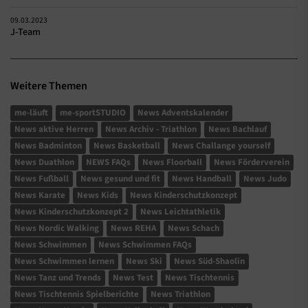
09.03.2023
J-Team
Weitere Themen
me-läuft
me-sportSTUDIO
News Adventskalender
News aktive Herren
News Archiv - Triathlon
News Bachlauf
News Badminton
News Basketball
News Challange yourself
News Duathlon
NEWS FAQs
News Floorball
News Förderverein
News Fußball
News gesund und fit
News Handball
News Judo
News Karate
News Kids
News Kinderschutzkonzept
News Kinderschutzkonzept 2
News Leichtathletik
News Nordic Walking
News REHA
News Schach
News Schwimmen
News Schwimmen FAQs
News Schwimmen lernen
News Ski
News Süd-Shaolin
News Tanz und Trends
News Test
News Tischtennis
News Tischtennis Spielberichte
News Triathlon