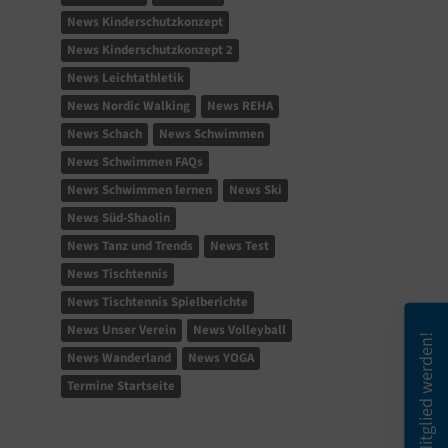
News Kinderschutzkonzept
News Kinderschutzkonzept 2
News Leichtathletik
News Nordic Walking
News REHA
News Schach
News Schwimmen
News Schwimmen FAQs
News Schwimmen lernen
News Ski
News Süd-Shaolin
News Tanz und Trends
News Test
News Tischtennis
News Tischtennis Spielberichte
News Unser Verein
News Volleyball
Mitglied werden!
News Wanderland
News YOGA
Termine Startseite