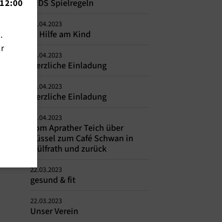
12:00
KIDS Spielregeln
27.04.2023
1. Hilfe am Kind
n.
ir
15.04.2023
Herzliche Einladung
15.04.2023
Herzliche Einladung
12.04.2023
Vom Aprather Teich über
Düssel zum Café Schwan in
Wülfrath und zurück
22.03.2023
gesund & fit
22.03.2023
Unser Verein