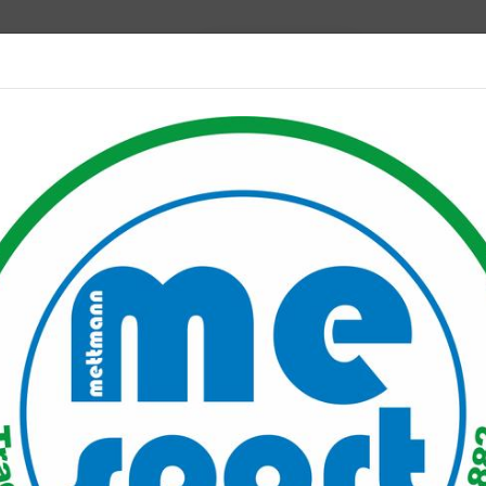
Mitglied werden
port PLUS
Unser Verein
Mitgliederservice
Verantwo
Para-Triathlon Bundeskader Trainingslager
n Bundeskader