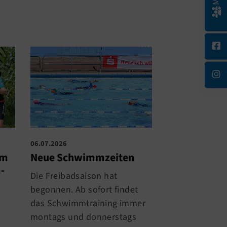
06.07.2026
29.06.2026
im
Neue Schwimmzeiten
Starker Auftr
-
TRIandertal
Die Freibadsaison hat
Herbrand Ni
begonnen. Ab sofort findet
Triathlon
das Schwimmtraining immer
Was für ein Re
montags und donnerstags