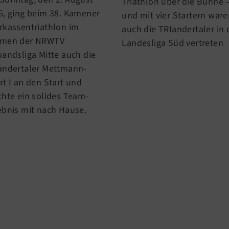
Triathlon über die Bühne 
6, ging beim 38. Kamener
und mit vier Startern war
rkassentriathlon im
auch die TRIandertaler in 
men der NRWTV
Landesliga Süd vertreten
bandsliga Mitte auch die
andertaler Mettmann-
rt I an den Start und
chte ein solides Team-
ebnis mit nach Hause.