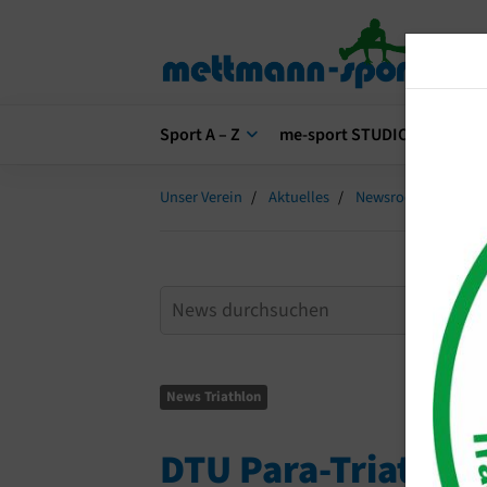
Sport A – Z
me-sport STUDIO
me-s
Unser Verein
Aktuelles
Newsroom
DTU 
News Triathlon
DTU Para-Triathlo