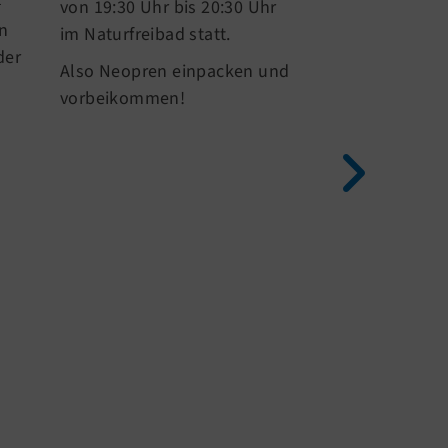
hochsommerli
–
von 19:30 Uhr bis 20:30 Uhr
gingen unsere 
en
im Naturfreibad statt.
Athleten Marek
der
Also Neopren einpacken und
und Philipp b
vorbeikommen!
Niederrhein Tr
Start – und lie
starke Teamlei