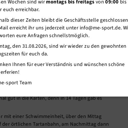
esen Wochen sind wir
montags bis freitags
von
09:00
bis
r euch erreichbar.
alb dieser Zeiten bleibt die Geschäftsstelle geschlosse
Mail erreicht ihr uns jederzeit unter info@me-sport.de. W
worten eure Anfragen schnellstmöglich.
ntag, den 31.08.2026, sind wir wieder zu den gewohnten
gszeiten für euch da.
anken Ihnen für euer Verständnis und wünschen schöne
athlon Bundeskader in Colonia de Sant Jordi auf
rferien!
ganisiert und gesteuert von Para-Triathlon
m war u.a. Max Gelhaar (WM Platz 3 seiner
me-sport Team
ralympischen Spiele 2024 angereist.
al gut in die Karten, denn in 14 Tagen gab es
hr mit einer Schwimmeinheit, über den Mittag
uf der örtlichen Tartanbahn, am Nachmittag dann