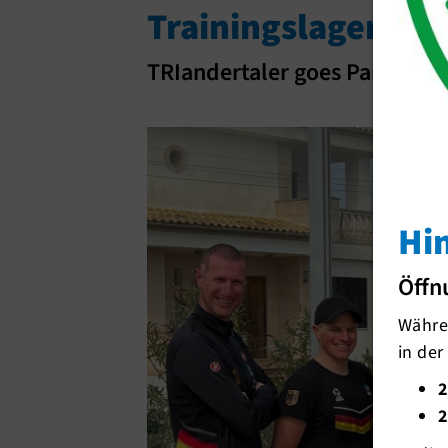
Trainingslager
TRIandertaler goes Parasport
Hi
Öffn
Währen
in der
2
2