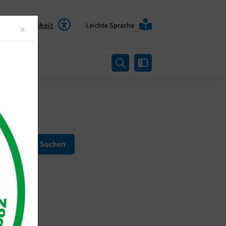
Barrierefreiheit
Leichte Sprache
Close
×
rtung