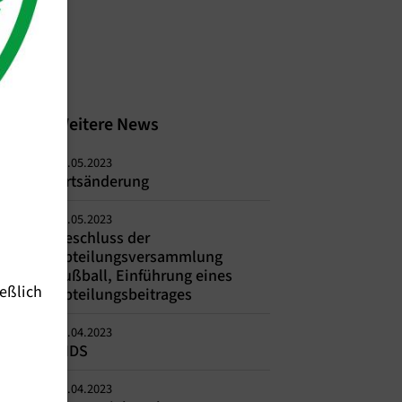
Weitere News
05.05.2023
Ortsänderung
02.05.2023
Beschluss der
Abteilungsversammlung
Fußball, Einführung eines
eßlich
Abteilungsbeitrages
28.04.2023
KIDS
27.04.2023