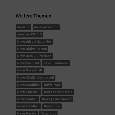
Weitere Themen
me-läuft
me-sport INSIDE
me-sportSTUDIO
News Adventskalender
News aktive Herren
News Archiv - Triathlon
News Bachlauf
News Badminton
News Basketball
News Challange yourself
News Duathlon
NEWS FAQs
News Floorball
News Förderverein
News Fußball
News gesund und fit
News Handball
News Judo
News Karate
News Kids