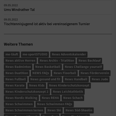
09.05.2022
Ums Windrather Tal
09.05.2022
Tischtennisjugend ist aktiv bei vereinseigenem Turnier
Weitere Themen
me-läuft
me-sportSTUDIO
News Adventskalender
News aktive Herren
News Archiv - Triathlon
News Bachlauf
News Badminton
News Basketball
News Challange yourself
News Duathlon
NEWS FAQs
News Floorball
News Förderverein
News Fußball
News gesund und fit
News Handball
News Judo
News Karate
News Kids
News Kinderschutzkonzept
News Kinderschutzkonzept 2
News Leichtathletik
News Nordic Walking
News REHA
News Schach
News Schwimmen
News Schwimmen FAQs
News Schwimmen lernen
News Ski
News Süd-Shaolin