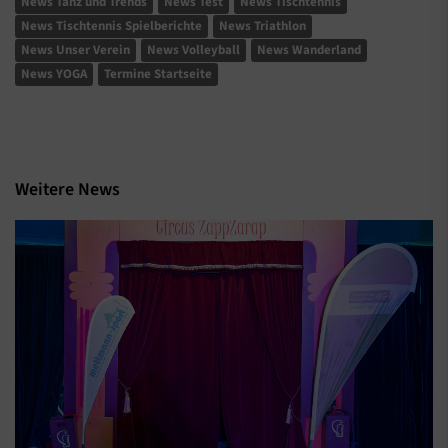
News Tanz und Trends
News Test
News Tischtennis
News Tischtennis Spielberichte
News Triathlon
News Unser Verein
News Volleyball
News Wanderland
News YOGA
Termine Startseite
Weitere News