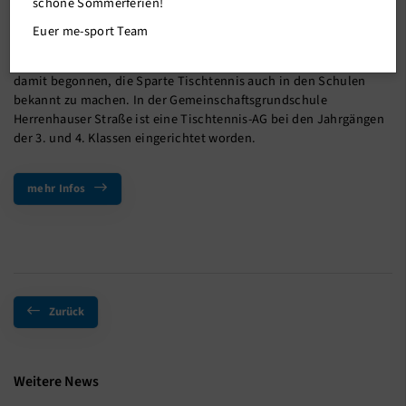
schöne Sommerferien!
Euer me-sport Team
Die Kooperation mit der GGS Herrenhauser Straße wird
gewürdigt
.
Seit Beginn des Schuljahrs 2021/2022 hat
ME-Sport
damit begonnen, die Sparte Tischtennis auch in den Schulen
bekannt zu machen. In der Gemeinschaftsgrundschule
Herrenhauser Straße ist eine Tischtennis-AG bei den Jahrgängen
der 3. und 4. Klassen eingerichtet worden.
mehr Infos
Zurück
Weitere News