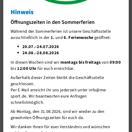
Tischtennis
Hinweis
J-Team
Deutscher Tischtennis-Bund ehrt ME-Sport für
Öffnungszeiten in den Sommerferien
Stellenangebote
Engagement an Schulen
Während der Sommerferien ist unsere Geschäftsstelle
Förderverein me-sport e.V.
ausschließlich in der
1.
und
6. Ferienwoche
geöffnet:
Sponsoren
20.07.–24.07.2026
24.08.–28.08.2026
Mitgliederservice
In diesen Wochen sind wir
montags bis freitags
von
09:00
Verantwortung
bis
12:00 Uhr
für euch erreichbar.
Außerhalb dieser Zeiten bleibt die Geschäftsstelle
geschlossen.
Per E-Mail erreicht ihr uns jederzeit unter info@me-
sport.de. Wir beantworten eure Anfragen
schnellstmöglich.
Ab Montag, den 31.08.2026, sind wir wieder zu den
gewohnten Öffnungszeiten für euch da.
Wir danken Ihnen für euer Verständnis und wünschen
16.05.2022