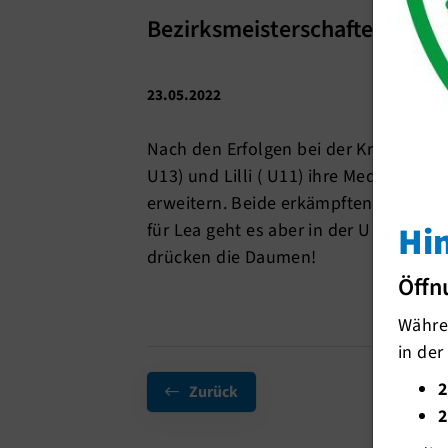
Bezirksmeisterschaften
23.05.2022
Nach den Erfolgen bei der Kreismeist
U13) und Lilli ( U11) ihre Medaillen
erweitern. Beide erkämpften sich den 2.
Hi
für Lea geht es aber in der U 13 im Ju
drücken die Daumen!
Öffn
Währen
in der
2
Zurück
2