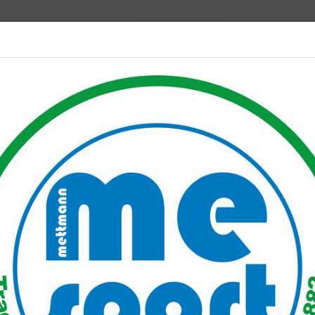
Mitglied werden
port PLUS
Unser Verein
Mitgliederservice
Verantwo
rksmeisterschaften
aften