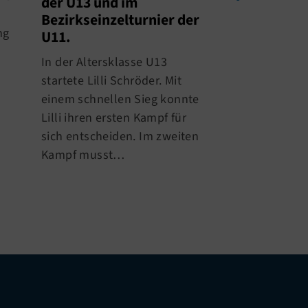
der U13 und im
Judoka von m
Bezirkseinzelturnier der
wieder ihr Kön
ng
U11.
Beweis stellen.
In der Altersklasse U13
stellte sich Je
startete Lilli Schröder. Mit
(10) der Hera
einem schnellen Sieg konnte
Lilli ihren ersten Kampf für
sich entscheiden. Im zweiten
Kampf musst…