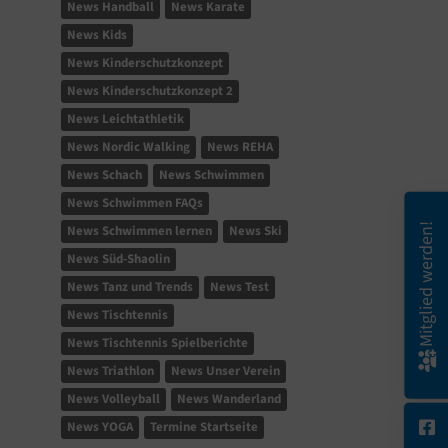
News Handball
News Karate
News Kids
News Kinderschutzkonzept
News Kinderschutzkonzept 2
News Leichtathletik
News Nordic Walking
News REHA
News Schach
News Schwimmen
News Schwimmen FAQs
Mitglied werden!
News Schwimmen lernen
News Ski
News Süd-Shaolin
News Tanz und Trends
News Test
News Tischtennis
News Tischtennis Spielberichte
News Triathlon
News Unser Verein
News Volleyball
News Wanderland
News YOGA
Termine Startseite