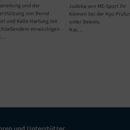
bereitung und der
Judoka von ME-Sport ihr
erstützung von Bernd
Können bei der Kyu-Prüfu
kel und Kalle Hartung mit
unter Beweis.
chließendem einwöchigen
Nac…
c…
oren und Unterstützer