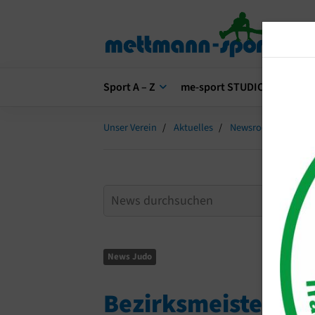
Sport A – Z
me-sport STUDIO
me-s
Unser Verein
Aktuelles
Newsroom
Bezi
News Judo
Bezirksmeistersch