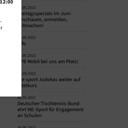
12:00
30.05.2022
Freitagsspecials im Juni-
Anschauen, anmelden,
n.
mitmachen!
ir
19.05.2022
Info
18.05.2022
DFB Mobil bei uns am Platz!
16.05.2022
me-sport-Judokas weiter auf
Titelkurs
16.05.2022
Deutscher Tischtennis-Bund
ehrt ME-Sport für Engagement
an Schulen
16.05.2022