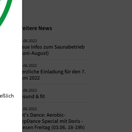
Weitere News
02.06.2022
Neue Infos zum Saunabetrieb
(Juni-August)
02.06.2022
Herzliche Einladung für den 7.
Juni 2022
02.06.2022
eßlich
gesund & fit
01.06.2022
Let's Dance: Aerobic-
PopDance Special mit Doris -
Diesen Freitag (03.06. 18-19h)