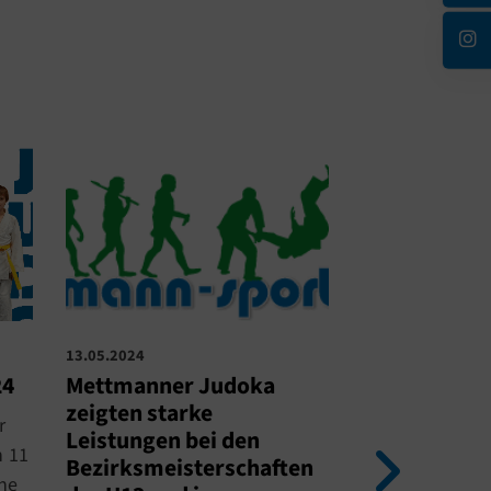
13.05.2024
13.05.2024
Kreiseinzel
24
Mettmanner Judoka
U13 & Kreise
zeigten starke
r
U11
Leistungen bei den
n 11
Bezirksmeisterschaften
Am Samstag ko
ne