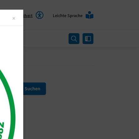
Barrierefreiheit
Leichte Sprache
Close
×
rtung