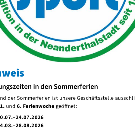
erschaft konnten die me-sport-Judokas Lea (
sammlung bei den Bezirksmeisterschaften
Platz. Hier ist allerdings für die U 11 Schluss;
nweis
ni weiter zu den Nordrhein-Meisterschaften. Wir
ungszeiten in den Sommerferien
d der Sommerferien ist unsere Geschäftsstelle ausschli
1.
und
6. Ferienwoche
geöffnet:
0.07.–24.07.2026
4.08.–28.08.2026