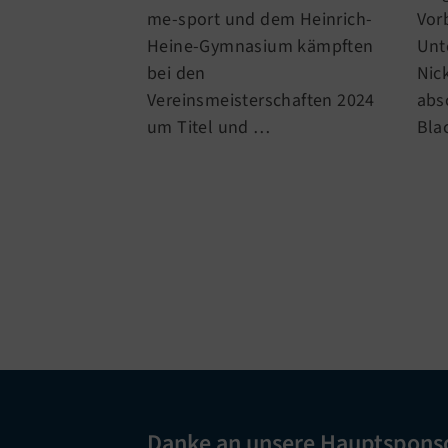
Vor
me-sport und dem Heinrich-
Unt
Heine-Gymnasium kämpften
Nic
bei den
abs
Vereinsmeisterschaften 2024
Bla
um Titel und
…
Danke an unsere Hauptspons