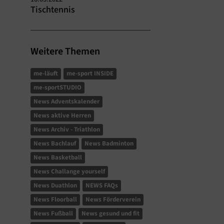
Tischtennis
Weitere Themen
me-läuft
me-sport INSIDE
me-sportSTUDIO
News Adventskalender
News aktive Herren
News Archiv - Triathlon
News Bachlauf
News Badminton
News Basketball
News Challange yourself
News Duathlon
NEWS FAQs
News Floorball
News Förderverein
News Fußball
News gesund und fit