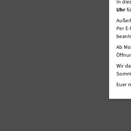
In di
Uhr
fü
Außerh
Per E-
beant
Ab Mo
Öffnun
Wir d
Somme
Euer 