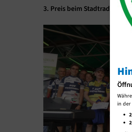
3. Preis beim Stadtradeln - 
Hi
Öffn
Währen
in der
2
2