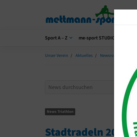
Sport A – Z
me-sport STUDIO
me-s
Unser Verein
Aktuelles
Newsroom
Stad
News Triathlon
Stadtradeln 2018