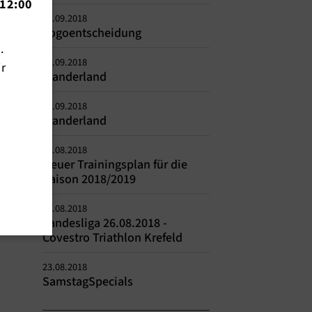
12:00
04.09.2018
Logoentscheidung
n.
02.09.2018
ir
Wanderland
02.09.2018
Wanderland
29.08.2018
Neuer Trainingsplan für die
Saison 2018/2019
26.08.2018
Landesliga 26.08.2018 -
Covestro Triathlon Krefeld
23.08.2018
SamstagSpecials