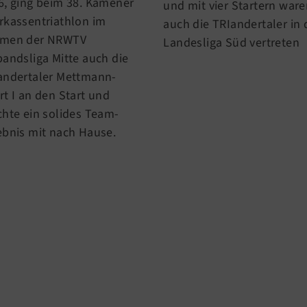
6, ging beim 38. Kamener
und mit vier Startern war
rkassentriathlon im
auch die TRIandertaler in 
men der NRWTV
Landesliga Süd vertreten
bandsliga Mitte auch die
andertaler Mettmann-
rt I an den Start und
chte ein solides Team-
ebnis mit nach Hause.