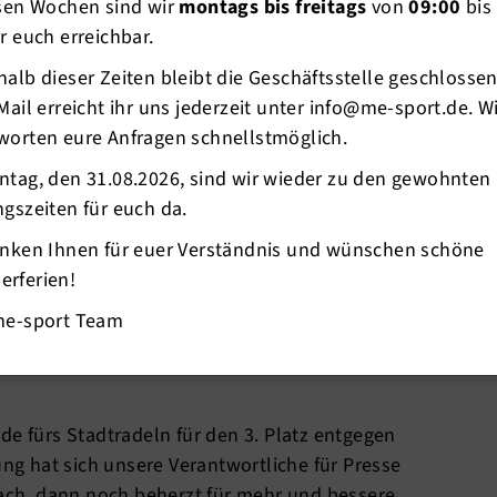
esen Wochen sind wir
montags bis freitags
von
09:00
bis
r euch erreichbar.
alb dieser Zeiten bleibt die Geschäftsstelle geschlosse
Mail erreicht ihr uns jederzeit unter info@me-sport.de. W
worten eure Anfragen schnellstmöglich.
ntag, den 31.08.2026, sind wir wieder zu den gewohnten
gszeiten für euch da.
anken Ihnen für euer Verständnis und wünschen schöne
rferien!
sten Mal beim Stadtradeln teilgenommen und
me-sport Team
r Kreis ME hat den 16. Platz von 879 Kommunen in
adt Mettmann den 4. Platz von 10 Teilnehmern im
de fürs Stadtradeln für den 3. Platz entgegen
g hat sich unsere Verantwortliche für Presse
ch, dann noch beherzt für mehr und bessere