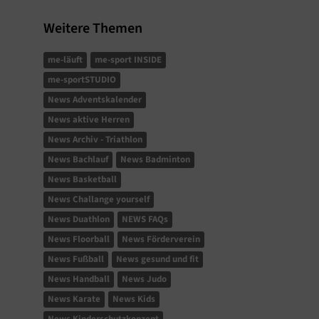
Weitere Themen
me-läuft
me-sport INSIDE
me-sportSTUDIO
News Adventskalender
News aktive Herren
News Archiv - Triathlon
News Bachlauf
News Badminton
News Basketball
News Challange yourself
News Duathlon
NEWS FAQs
News Floorball
News Förderverein
News Fußball
News gesund und fit
News Handball
News Judo
News Karate
News Kids