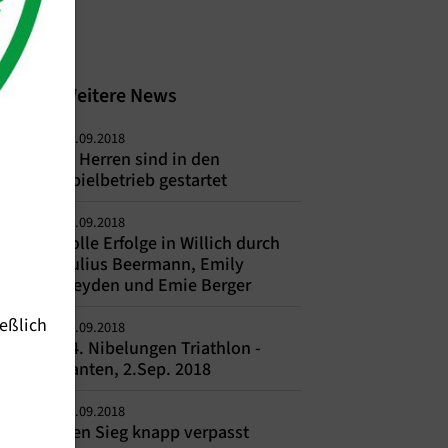
Weitere News
11.09.2018
1. Herren sind in den
Spielbetrieb gestartet
09.09.2018
Tolle Erfolge in Willich durch
Julius Beermann, Emily
Heyden und Emie Berger
eßlich
06.09.2018
34. Nibelungen Triathlon -
Xanten, 2.Sep. 2018
05.09.2018
Den Sieg knapp verpasst