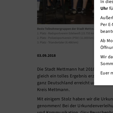
In di
Uhr
fü
Außerh
Per E-
Beste Teilnehmergruppen der Stadt Mettmann
beant
1. Platz - Radsportverein Edelweiß (15.755 km)
2. Platz - Polizeisportverein (PSV) (11.859 km)
Ab Mo
3. Platz - Triandertaler (6.486 km)
Öffnun
03.09.2018
Wir d
Somme
Die Stadt Mettmann hat 2018 zum er
Euer 
gleich ein tolles Ergebnis erzielt. De
ganz Deutschland erreicht und die St
Kreis Mettmann.
Mit einigem Stolz haben wir die Urkun
genommen! Bei der Urkundenverleihun
und Kommunikation, Gisy Reuschenba