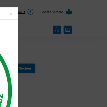
Barrierefreiheit
Leichte Sprache
Close
×
rtung