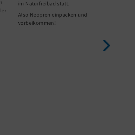
gingen unsere 
en
im Naturfreibad statt.
Athleten Marek
der
Also Neopren einpacken und
und Philipp b
vorbeikommen!
Niederrhein Tr
Start – und lie
starke Teamlei