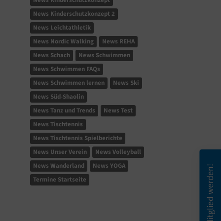
News Kinderschutzkonzept
News Kinderschutzkonzept 2
News Leichtathletik
News Nordic Walking
News REHA
News Schach
News Schwimmen
News Schwimmen FAQs
News Schwimmen lernen
News Ski
News Süd-Shaolin
News Tanz und Trends
News Test
News Tischtennis
News Tischtennis Spielberichte
News Unser Verein
News Volleyball
News Wanderland
News YOGA
Mitglied werden!
Termine Startseite