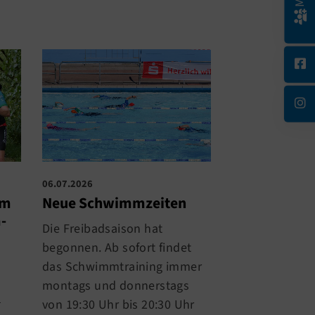
06.07.2026
29.06.2026
im
Neue Schwimmzeiten
Starker Auftr
-
TRIandertal
Die Freibadsaison hat
Herbrand Ni
begonnen. Ab sofort findet
Triathlon
das Schwimmtraining immer
Was für ein Re
montags und donnerstags
hochsommerli
–
von 19:30 Uhr bis 20:30 Uhr