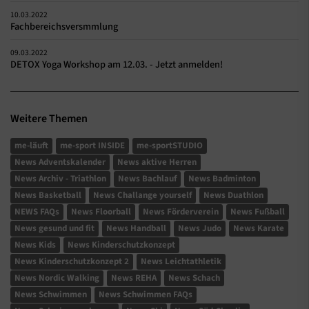
10.03.2022
Fachbereichsversmmlung
09.03.2022
DETOX Yoga Workshop am 12.03. - Jetzt anmelden!
Weitere Themen
me-läuft
me-sport INSIDE
me-sportSTUDIO
News Adventskalender
News aktive Herren
News Archiv - Triathlon
News Bachlauf
News Badminton
News Basketball
News Challange yourself
News Duathlon
NEWS FAQs
News Floorball
News Förderverein
News Fußball
News gesund und fit
News Handball
News Judo
News Karate
News Kids
News Kinderschutzkonzept
News Kinderschutzkonzept 2
News Leichtathletik
News Nordic Walking
News REHA
News Schach
News Schwimmen
News Schwimmen FAQs