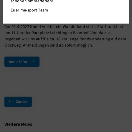
schöne Sommerferien!
Euer me-sport Team
28.03.2022
Am 03.4.2022 findet wieder ein Wanderland statt. Startpunkt ist
um 11 Uhr der Parkplatz Leichlingen Bahnhof. Von da aus
begeben wir uns auf die ca. 16 km lange Rundwanderung auf dem
Obstweg. Anmeldungen sind ab sofort möglich.
mehr Infos
Zurück
Weitere News