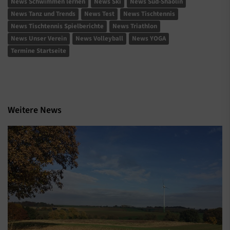
News Schwimmen lernen
News Ski
News Süd-Shaolin
News Tanz und Trends
News Test
News Tischtennis
News Tischtennis Spielberichte
News Triathlon
News Unser Verein
News Volleyball
News YOGA
Termine Startseite
Weitere News