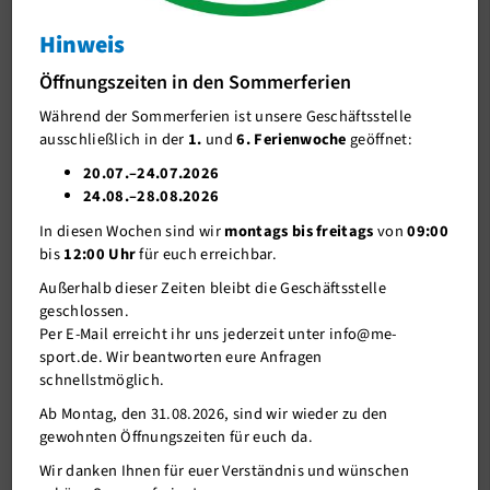
Hinweis
J-Team
Obstblüte in Leichlingen - Wanderung auf
dem Obstweg
Öffnungszeiten in den Sommerferien
Stellenangebote
Obstblüte in Leichlingen - Wanderung auf dem
Während der Sommerferien ist unsere Geschäftsstelle
Förderverein me-sport e.V.
Obstweg
ausschließlich in der
1.
und
6. Ferienwoche
geöffnet:
Sponsoren
20.07.–24.07.2026
24.08.–28.08.2026
Mitgliederservice
In diesen Wochen sind wir
montags bis freitags
von
09:00
Verantwortung
bis
12:00 Uhr
für euch erreichbar.
Außerhalb dieser Zeiten bleibt die Geschäftsstelle
geschlossen.
Per E-Mail erreicht ihr uns jederzeit unter info@me-
sport.de. Wir beantworten eure Anfragen
schnellstmöglich.
Ab Montag, den 31.08.2026, sind wir wieder zu den
gewohnten Öffnungszeiten für euch da.
Wir danken Ihnen für euer Verständnis und wünschen