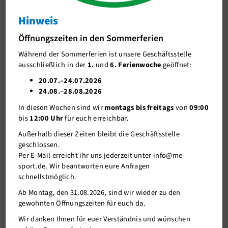
Fachbereichsversmmlung
Hinweis
J-Team
Fachbereichsversmmlung
Öffnungszeiten in den Sommerferien
Stellenangebote
Während der Sommerferien ist unsere Geschäftsstelle
Förderverein me-sport e.V.
ausschließlich in der
1.
und
6. Ferienwoche
geöffnet:
Sponsoren
20.07.–24.07.2026
24.08.–28.08.2026
Mitgliederservice
In diesen Wochen sind wir
montags bis freitags
von
09:00
Verantwortung
bis
12:00 Uhr
für euch erreichbar.
Außerhalb dieser Zeiten bleibt die Geschäftsstelle
geschlossen.
Per E-Mail erreicht ihr uns jederzeit unter info@me-
sport.de. Wir beantworten eure Anfragen
schnellstmöglich.
Ab Montag, den 31.08.2026, sind wir wieder zu den
gewohnten Öffnungszeiten für euch da.
10.03.2022
Wir danken Ihnen für euer Verständnis und wünschen