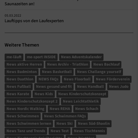
Saunazeiten an!
05.03.2022
Lauftipps von den Laufexperten
Weitere Themen
me-läuft
me-sport INSIDE
News Adventskalender
News aktive Herren
News Archiv - Triathlon
News Bachlauf
News Badminton
News Basketball
News Challange yourself
News Duathlon
NEWS FAQs
News Floorball
News Förderverein
News Fußball
News gesund und fit
News Handball
News Judo
News Karate
News Kids
News Kinderschutzkonzept
News Kinderschutzkonzept 2
News Leichtathletik
News Nordic Walking
News REHA
News Schach
News Schwimmen
News Schwimmen FAQs
News Schwimmen lernen
News Ski
News Süd-Shaolin
News Tanz und Trends
News Test
News Tischtennis