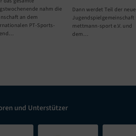
r das gesamte
ngstwochenende nahm die
Dann werdet Teil der neu
nschaft an dem
Jugendspielgemeinschaft
ernationalen PT-Sports-
mettmann-sport e.V. und
gend…
dem…
oren und Unterstützer