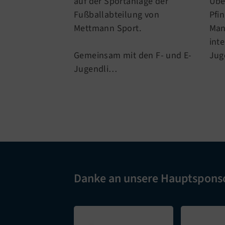
auf der Sportanlage der
Übe
Fußballabteilung von
Pfi
Mettmann Sport.
Man
int
Gemeinsam mit den F- und E-
Ju
Jugendli…
Danke an unsere Hauptspons