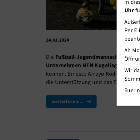
In di
Uhr
fü
Außerh
Per E-
beant
24.01.2024
Ab Mo
Die
Fußball-Jugendmannschaft E1
ha
Öffnun
Unternehmen
NTN Kugellagerfabri
Wir d
können. Ernesto Arroyo Rodriguez un
Somme
die Unterstützung und das Engagemen
Euer 
weiterlesen...