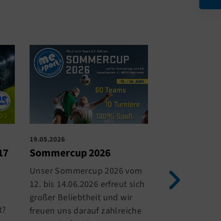
19.05.2026
13.05.2026
17
Sommercup 2026
Kreispokalfi
Damen
Unser Sommercup 2026 vom
Am kommenden
12. bis 14.06.2026 erfreut sich
den 14.05. tref
großer Beliebtheit und wir
t?
Damen im Krei
freuen uns darauf zahlreiche