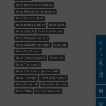
News Kinderschutzkonzept
News Kinderschutzkonzept 2
News Leichtathletik
News Nordic Walking
News REHA
News Schach
News Schwimmen
News Schwimmen FAQs
Mitglied werden!
News Schwimmen lernen
News Ski
News Süd-Shaolin
News Tanz und Trends
News Test
News Tischtennis
News Tischtennis Spielberichte
News Triathlon
News Unser Verein
News Volleyball
News Wanderland
News YOGA
Termine Startseite