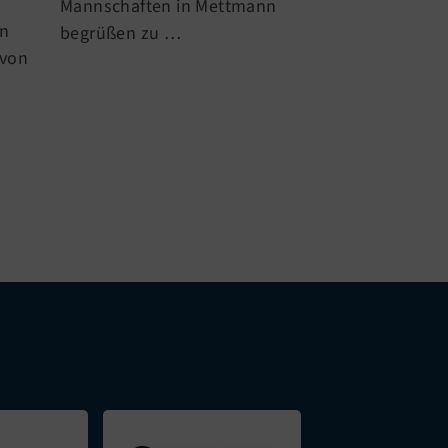
auf die Vertre
Mannschaften in Mettmann
en
Fortuna Wupper
begrüßen zu …
 von
startet um 14