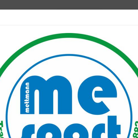
Mitglied werden
port PLUS
Unser Verein
Mitgliederservice
Verantwo
ist neuer Trikotsponsor der E1
otsponsor der E1