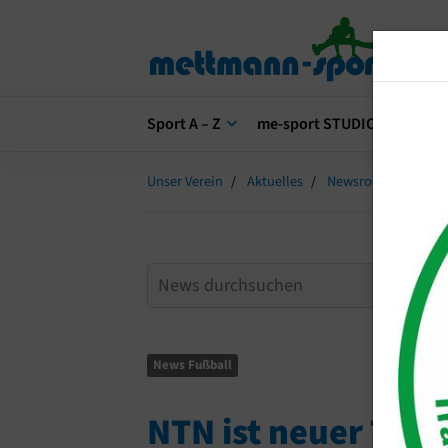
Sport A – Z
me-sport STUDIO
me-s
Unser Verein
Aktuelles
Newsroom
NTN 
News Fußball
NTN ist neuer Trik