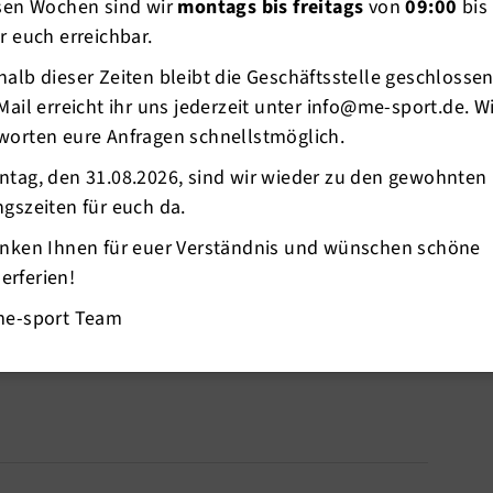
esen Wochen sind wir
montags bis freitags
von
09:00
bis
r euch erreichbar.
alb dieser Zeiten bleibt die Geschäftsstelle geschlosse
Mail erreicht ihr uns jederzeit unter info@me-sport.de. W
worten eure Anfragen schnellstmöglich.
ntag, den 31.08.2026, sind wir wieder zu den gewohnten
t im Oktober 2023 mit dem
Mettmanner
gszeiten für euch da.
k GmbH
einen neuen
Trikotsponsor
gewinnen
anken Ihnen für euer Verständnis und wünschen schöne
d Wolfgang Pietschmann freuen sich sehr über
rferien!
t von NTN für die Nachwuchsspieler.
me-sport Team