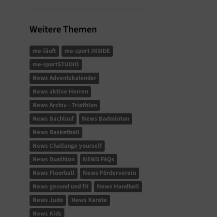
Weitere Themen
me-läuft
me-sport INSIDE
me-sportSTUDIO
News Adventskalender
News aktive Herren
News Archiv - Triathlon
News Bachlauf
News Badminton
News Basketball
News Challange yourself
News Duathlon
NEWS FAQs
News Floorball
News Förderverein
News gesund und fit
News Handball
News Judo
News Karate
News Kids