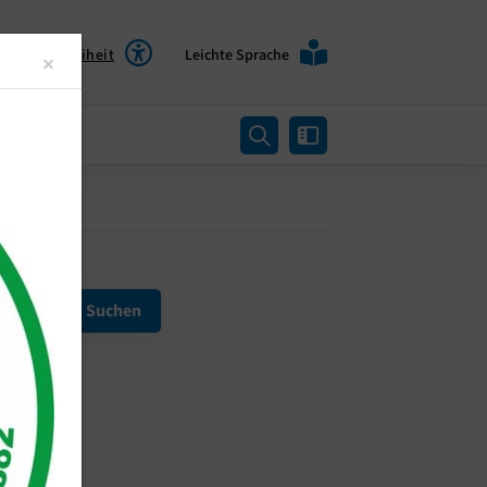
Barrierefreiheit
Leichte Sprache
Close
×
rtung