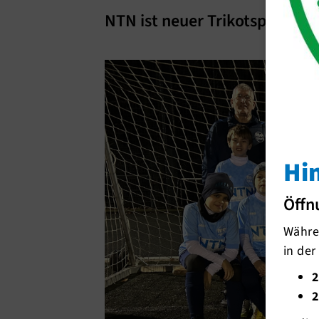
NTN ist neuer Trikotsponsor 
Hi
Öffn
Währen
in der
2
2