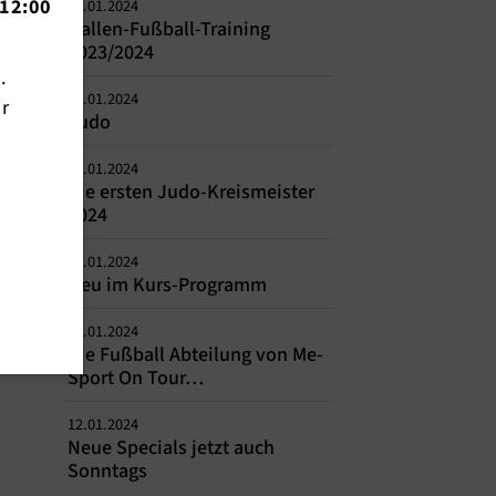
12:00
24.01.2024
Hallen-Fußball-Training
2023/2024
n.
22.01.2024
ir
Judo
22.01.2024
Die ersten Judo-Kreismeister
2024
18.01.2024
Neu im Kurs-Programm
15.01.2024
Die Fußball Abteilung von Me-
Sport On Tour…
12.01.2024
Neue Specials jetzt auch
Sonntags