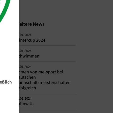
Weitere News
30.01.2024
Wintercup 2024
29.01.2024
Schwimmen
29.01.2024
Damen von me-sport bei
Deutschen
eßlich
Mannschaftsmeisterschaften
erfolgreich
25.01.2024
Follow Us