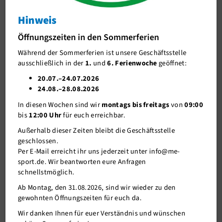
Die ersten Judo-Kreismeister 2024
Hinweis
J-Team
Die ersten Judo-Kreismeister 2024
Öffnungszeiten in den Sommerferien
Stellenangebote
Während der Sommerferien ist unsere Geschäftsstelle
Förderverein me-sport e.V.
ausschließlich in der
1.
und
6. Ferienwoche
geöffnet:
Sponsoren
20.07.–24.07.2026
24.08.–28.08.2026
Mitgliederservice
In diesen Wochen sind wir
montags bis freitags
von
09:00
Verantwortung
bis
12:00 Uhr
für euch erreichbar.
Außerhalb dieser Zeiten bleibt die Geschäftsstelle
geschlossen.
Per E-Mail erreicht ihr uns jederzeit unter info@me-
sport.de. Wir beantworten eure Anfragen
schnellstmöglich.
Ab Montag, den 31.08.2026, sind wir wieder zu den
gewohnten Öffnungszeiten für euch da.
22.01.2024
Wir danken Ihnen für euer Verständnis und wünschen