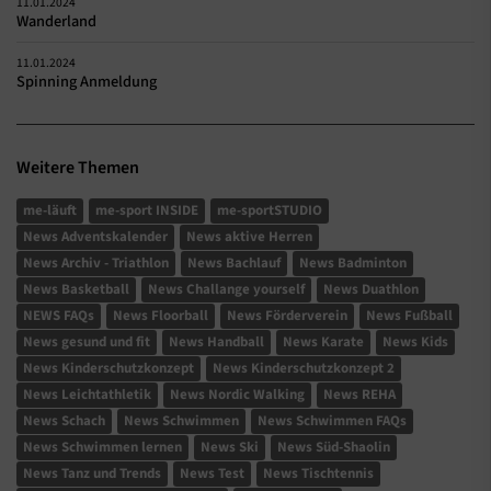
11.01.2024
Wanderland
11.01.2024
Spinning Anmeldung
Weitere Themen
me-läuft
me-sport INSIDE
me-sportSTUDIO
News Adventskalender
News aktive Herren
News Archiv - Triathlon
News Bachlauf
News Badminton
News Basketball
News Challange yourself
News Duathlon
NEWS FAQs
News Floorball
News Förderverein
News Fußball
News gesund und fit
News Handball
News Karate
News Kids
News Kinderschutzkonzept
News Kinderschutzkonzept 2
News Leichtathletik
News Nordic Walking
News REHA
News Schach
News Schwimmen
News Schwimmen FAQs
News Schwimmen lernen
News Ski
News Süd-Shaolin
News Tanz und Trends
News Test
News Tischtennis