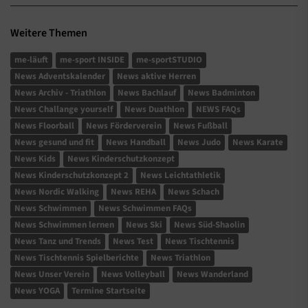
Weitere Themen
me-läuft
me-sport INSIDE
me-sportSTUDIO
News Adventskalender
News aktive Herren
News Archiv - Triathlon
News Bachlauf
News Badminton
News Challange yourself
News Duathlon
NEWS FAQs
News Floorball
News Förderverein
News Fußball
News gesund und fit
News Handball
News Judo
News Karate
News Kids
News Kinderschutzkonzept
News Kinderschutzkonzept 2
News Leichtathletik
News Nordic Walking
News REHA
News Schach
News Schwimmen
News Schwimmen FAQs
News Schwimmen lernen
News Ski
News Süd-Shaolin
News Tanz und Trends
News Test
News Tischtennis
News Tischtennis Spielberichte
News Triathlon
News Unser Verein
News Volleyball
News Wanderland
News YOGA
Termine Startseite