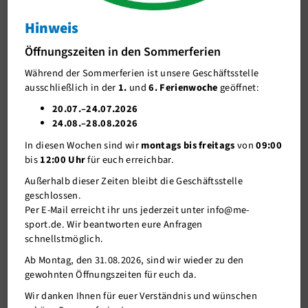
Knaller zum Jahresabschluss
Hinweis
J-Team
Knaller zum Jahresabschluss
Öffnungszeiten in den Sommerferien
Stellenangebote
Während der Sommerferien ist unsere Geschäftsstelle
Förderverein me-sport e.V.
ausschließlich in der
1.
und
6. Ferienwoche
geöffnet:
Sponsoren
20.07.–24.07.2026
24.08.–28.08.2026
Mitgliederservice
In diesen Wochen sind wir
montags bis freitags
von
09:00
Verantwortung
bis
12:00 Uhr
für euch erreichbar.
Außerhalb dieser Zeiten bleibt die Geschäftsstelle
geschlossen.
Per E-Mail erreicht ihr uns jederzeit unter info@me-
sport.de. Wir beantworten eure Anfragen
schnellstmöglich.
Ab Montag, den 31.08.2026, sind wir wieder zu den
gewohnten Öffnungszeiten für euch da.
04.12.2018
Wir danken Ihnen für euer Verständnis und wünschen