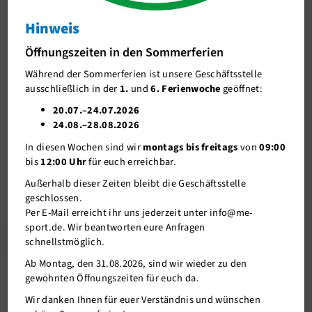
Kids
Hinweis
J-Team
LIVE-Zoom-Sportprogramm
Öffnungszeiten in den Sommerferien
Stellenangebote
(Ball)Training, Tanzen und Sporteln
Während der Sommerferien ist unsere Geschäftsstelle
Förderverein me-sport e.V.
ausschließlich in der
1.
und
6. Ferienwoche
geöffnet:
09.11.2020
Sponsoren
20.07.–24.07.2026
24.08.–28.08.2026
Mitgliederservice
Das KidsTEAM hat ein buntes LIVE- Zoom-
In diesen Wochen sind wir
montags bis freitags
von
09:00
Sportprogramm zusammen mit der
Basketball
-,
Fußball
- und
Verantwortung
bis
12:00 Uhr
für euch erreichbar.
Tanzabteilung
für euch vorbereitet.
Wir freuen uns gemeinsam mit euch das Wohnzimmer sportlich,
Außerhalb dieser Zeiten bleibt die Geschäftsstelle
spielrisch und tänzerisch erobern zu dürfen!
geschlossen.
Per E-Mail erreicht ihr uns jederzeit unter info@me-
sport.de. Wir beantworten eure Anfragen
weitere Informationen
schnellstmöglich.
Ab Montag, den 31.08.2026, sind wir wieder zu den
gewohnten Öffnungszeiten für euch da.
Wir danken Ihnen für euer Verständnis und wünschen