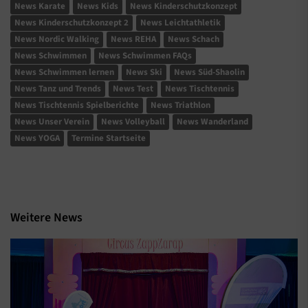
News Karate
News Kids
News Kinderschutzkonzept
News Kinderschutzkonzept 2
News Leichtathletik
News Nordic Walking
News REHA
News Schach
News Schwimmen
News Schwimmen FAQs
News Schwimmen lernen
News Ski
News Süd-Shaolin
News Tanz und Trends
News Test
News Tischtennis
News Tischtennis Spielberichte
News Triathlon
News Unser Verein
News Volleyball
News Wanderland
News YOGA
Termine Startseite
Weitere News