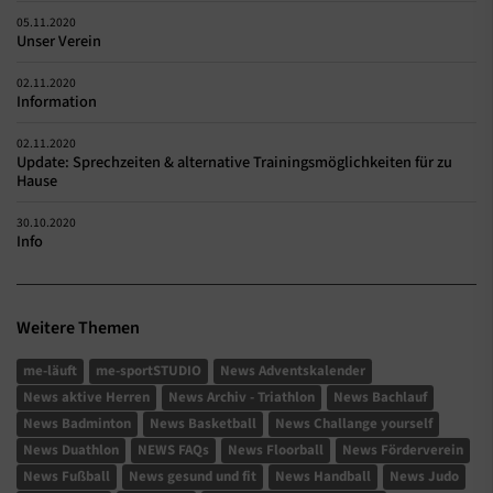
05.11.2020
Unser Verein
02.11.2020
Information
02.11.2020
Update: Sprechzeiten & alternative Trainingsmöglichkeiten für zu
Hause
30.10.2020
Info
Weitere Themen
me-läuft
me-sportSTUDIO
News Adventskalender
News aktive Herren
News Archiv - Triathlon
News Bachlauf
News Badminton
News Basketball
News Challange yourself
News Duathlon
NEWS FAQs
News Floorball
News Förderverein
News Fußball
News gesund und fit
News Handball
News Judo