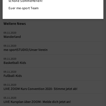
schöne Sommerferien!
Zurück
Euer me-sport Team
Weitere News
09.11.2020
Wanderland
09.11.2020
me-sportSTUDIO/Unser Verein
09.11.2020
Basketball-Kids
09.11.2020
Fußball-Kids
09.11.2020
LIVE ZOOM Kurs Convention 2020- Stimme jetzt ab!
05.11.2020
LIVE Kursplan über ZOOM- Melde dich jetzt an!