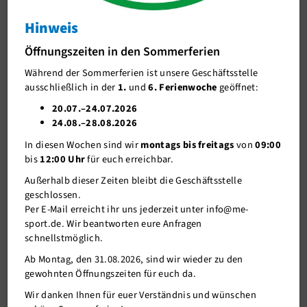
Kids
Hinweis
J-Team
FerienCamps 2021
Öffnungszeiten in den Sommerferien
Stellenangebote
Während der Sommerferien ist unsere Geschäftsstelle
Förderverein me-sport e.V.
ausschließlich in der
1.
und
6. Ferienwoche
geöffnet:
Sponsoren
20.07.–24.07.2026
24.08.–28.08.2026
Mitgliederservice
In diesen Wochen sind wir
montags bis freitags
von
09:00
Verantwortung
bis
12:00 Uhr
für euch erreichbar.
Außerhalb dieser Zeiten bleibt die Geschäftsstelle
geschlossen.
Per E-Mail erreicht ihr uns jederzeit unter info@me-
sport.de. Wir beantworten eure Anfragen
schnellstmöglich.
21.10.2020
Ab Montag, den 31.08.2026, sind wir wieder zu den
gewohnten Öffnungszeiten für euch da.
Das KIDS-Team hat ein buntes FerienCamp-Programm für euch
Wir danken Ihnen für euer Verständnis und wünschen
vorbereitet.