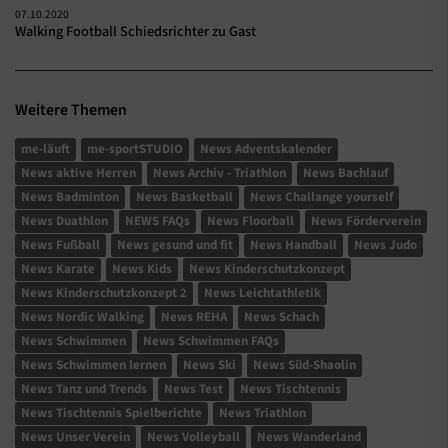
07.10.2020
Walking Football Schiedsrichter zu Gast
Weitere Themen
me-läuft
me-sportSTUDIO
News Adventskalender
News aktive Herren
News Archiv - Triathlon
News Bachlauf
News Badminton
News Basketball
News Challange yourself
News Duathlon
NEWS FAQs
News Floorball
News Förderverein
News Fußball
News gesund und fit
News Handball
News Judo
News Karate
News Kids
News Kinderschutzkonzept
News Kinderschutzkonzept 2
News Leichtathletik
News Nordic Walking
News REHA
News Schach
News Schwimmen
News Schwimmen FAQs
News Schwimmen lernen
News Ski
News Süd-Shaolin
News Tanz und Trends
News Test
News Tischtennis
News Tischtennis Spielberichte
News Triathlon
News Unser Verein
News Volleyball
News Wanderland