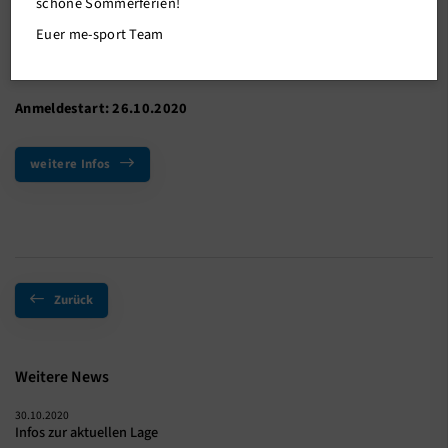
schöne Sommerferien!
Wir gehen schwimmen, probieren verschiedene Ballsportarten
aus, wagen uns an die Erste-Hilfe, schauen uns die Vielfalt der
Euer me-sport Team
Tierwelt an und werden zu Artistinnen und Artisten im
ZirkusCamp.
Anmeldestart: 26.10.2020
weitere Infos
Zurück
Weitere News
30.10.2020
Infos zur aktuellen Lage