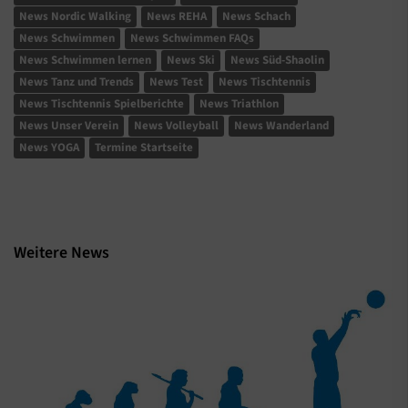
News Nordic Walking
News REHA
News Schach
News Schwimmen
News Schwimmen FAQs
News Schwimmen lernen
News Ski
News Süd-Shaolin
News Tanz und Trends
News Test
News Tischtennis
News Tischtennis Spielberichte
News Triathlon
News Unser Verein
News Volleyball
News Wanderland
News YOGA
Termine Startseite
Weitere News