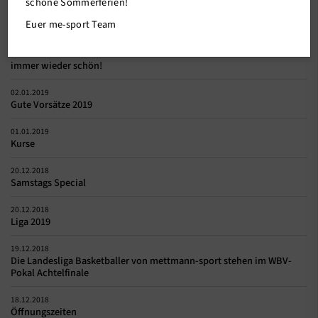
schöne Sommerferien!
Euer me-sport Team
Weitere News
07.01.2019
immer wieder schön!
02.01.2019
Gute Vorsätze 2019
01.01.2019
Kurse
20.12.2018
Samstags Special
20.12.2018
Liga 2019
19.12.2018
Die Landesliga Basketballer von mettmann-sport stehen im WBV-
Pokal Achtelfinale
18.12.2018
Öffnungszeiten