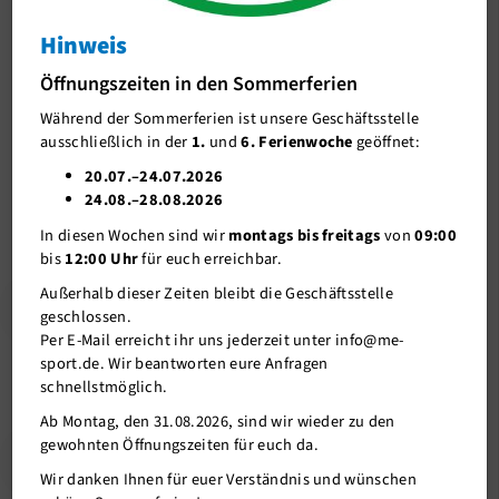
Kantersieg im letzten Saisonspiel
Hinweis
J-Team
Kantersieg im letzten Saisonspiel
Öffnungszeiten in den Sommerferien
Stellenangebote
Während der Sommerferien ist unsere Geschäftsstelle
Förderverein me-sport e.V.
20.12.2018
ausschließlich in der
1.
und
6. Ferienwoche
geöffnet:
Sponsoren
20.07.–24.07.2026
Am Sonntag (16.12.) hatten wir unser letztes Saisonspiel in
24.08.–28.08.2026
Mitgliederservice
diesem Jahr. Zu Gast war der PSV aus Wuppertal, in der
In diesen Wochen sind wir
montags bis freitags
von
09:00
Vergangenheit immer ein schwieriger Gegner.
Verantwortung
bis
12:00 Uhr
für euch erreichbar.
Außerhalb dieser Zeiten bleibt die Geschäftsstelle
MEHR DAZU HIER
geschlossen.
Per E-Mail erreicht ihr uns jederzeit unter info@me-
sport.de. Wir beantworten eure Anfragen
schnellstmöglich.
Ab Montag, den 31.08.2026, sind wir wieder zu den
gewohnten Öffnungszeiten für euch da.
Zurück
Wir danken Ihnen für euer Verständnis und wünschen