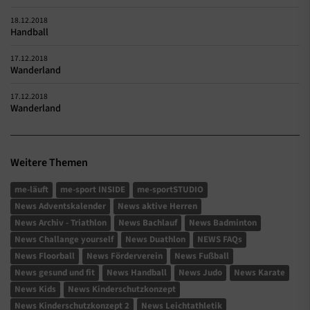
18.12.2018
Handball
17.12.2018
Wanderland
17.12.2018
Wanderland
Weitere Themen
me-läuft
me-sport INSIDE
me-sportSTUDIO
News Adventskalender
News aktive Herren
News Archiv - Triathlon
News Bachlauf
News Badminton
News Challange yourself
News Duathlon
NEWS FAQs
News Floorball
News Förderverein
News Fußball
News gesund und fit
News Handball
News Judo
News Karate
News Kids
News Kinderschutzkonzept
News Kinderschutzkonzept 2
News Leichtathletik