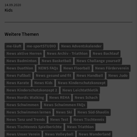
14.09.2020
Kids
Weitere Themen
me-läuft
me-sportSTUDIO
News Adventskalender
News aktive Herren
News Archiv - Triathlon
News Bachlauf
News Badminton
News Basketball
News Challange yourself
News Duathlon
NEWS FAQs
News Floorball
News Förderverein
News Fußball
News gesund und fit
News Handball
News Judo
News Karate
News Kids
News Kinderschutzkonzept
News Kinderschutzkonzept 2
News Leichtathletik
News Nordic Walking
News REHA
News Schach
News Schwimmen
News Schwimmen FAQs
News Schwimmen lernen
News Ski
News Süd-Shaolin
News Tanz und Trends
News Test
News Tischtennis
News Tischtennis Spielberichte
News Triathlon
News Unser Verein
News Volleyball
News Wanderland