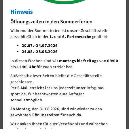
Information
Hinweis
J-Team
Geschäftsführer/in auch in Teilzeit gesucht
Öffnungszeiten in den Sommerferien
Stellenangebote
Während der Sommerferien ist unsere Geschäftsstelle
Förderverein me-sport e.V.
ausschließlich in der
1.
und
6. Ferienwoche
geöffnet:
Sponsoren
20.07.–24.07.2026
24.08.–28.08.2026
Mitgliederservice
In diesen Wochen sind wir
montags bis freitags
von
09:00
Verantwortung
bis
12:00 Uhr
für euch erreichbar.
Außerhalb dieser Zeiten bleibt die Geschäftsstelle
geschlossen.
Per E-Mail erreicht ihr uns jederzeit unter info@me-
sport.de. Wir beantworten eure Anfragen
schnellstmöglich.
Ab Montag, den 31.08.2026, sind wir wieder zu den
gewohnten Öffnungszeiten für euch da.
30.09.2020
Wir danken Ihnen für euer Verständnis und wünschen