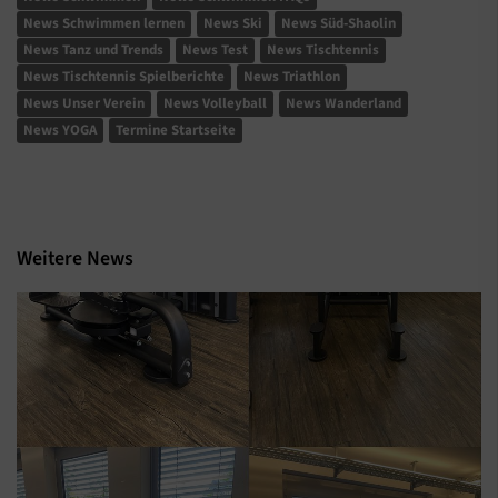
News Schwimmen lernen
News Ski
News Süd-Shaolin
News Tanz und Trends
News Test
News Tischtennis
News Tischtennis Spielberichte
News Triathlon
News Unser Verein
News Volleyball
News Wanderland
News YOGA
Termine Startseite
Weitere News