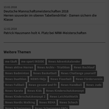
13.02.2018
Deutsche Mannschaftsmeisterschaften 2018
Herren souverän im oberen Tabellendrittel - Damen sichern die
Klasse
12.02.2018
Patrick Hausmann holt 4. Platz bei NRW-Meisterschaften
Weitere Themen
me-läuft
me-sport INSIDE
News Adventskalender
News aktive Herren
News Archiv - Triathlon
News Bachlauf
News Badminton
News Basketball
News Challange yourself
News Duathlon
NEWS FAQs
News Floorball
News Förderverein
News Fußball
News gesund und fit
News Handball
News Judo
News Karate
News Kids
News Kinderschutzkonzept
News Kinderschutzkonzept 2
News Leichtathletik
News Nordic Walking
News REHA
News Schach
News Schwimmen
News Schwimmen FAQs