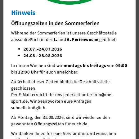
Info
Hinweis
J-Team
NEU im me-sportSTUDIO
Öffnungszeiten in den Sommerferien
Stellenangebote
Während der Sommerferien ist unsere Geschäftsstelle
Förderverein me-sport e.V.
ausschließlich in der
1.
und
6. Ferienwoche
geöffnet:
Sponsoren
20.07.–24.07.2026
24.08.–28.08.2026
Mitgliederservice
In diesen Wochen sind wir
montags bis freitags
von
09:00
Verantwortung
bis
12:00 Uhr
für euch erreichbar.
Außerhalb dieser Zeiten bleibt die Geschäftsstelle
geschlossen.
Per E-Mail erreicht ihr uns jederzeit unter info@me-
sport.de. Wir beantworten eure Anfragen
schnellstmöglich.
Ab Montag, den 31.08.2026, sind wir wieder zu den
gewohnten Öffnungszeiten für euch da.
22.02.2018
Wir danken Ihnen für euer Verständnis und wünschen