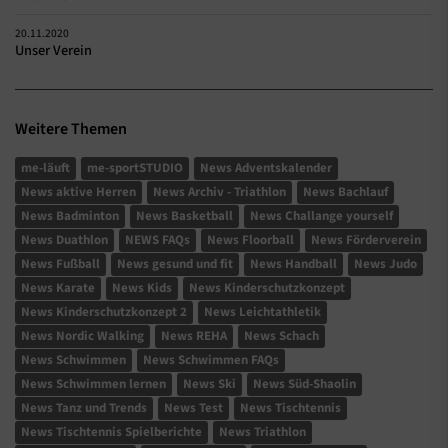
20.11.2020
Unser Verein
Weitere Themen
me-läuft
me-sportSTUDIO
News Adventskalender
News aktive Herren
News Archiv - Triathlon
News Bachlauf
News Badminton
News Basketball
News Challange yourself
News Duathlon
NEWS FAQs
News Floorball
News Förderverein
News Fußball
News gesund und fit
News Handball
News Judo
News Karate
News Kids
News Kinderschutzkonzept
News Kinderschutzkonzept 2
News Leichtathletik
News Nordic Walking
News REHA
News Schach
News Schwimmen
News Schwimmen FAQs
News Schwimmen lernen
News Ski
News Süd-Shaolin
News Tanz und Trends
News Test
News Tischtennis
News Tischtennis Spielberichte
News Triathlon