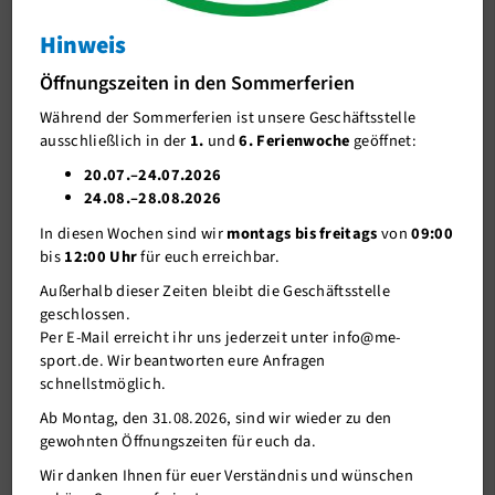
Info / Kids
Hinweis
J-Team
Dezember: Zoom-Live-KidsProgramm
Öffnungszeiten in den Sommerferien
Stellenangebote
mit neuen Angeboten
Während der Sommerferien ist unsere Geschäftsstelle
Förderverein me-sport e.V.
ausschließlich in der
1.
und
6. Ferienwoche
geöffnet:
Sponsoren
20.07.–24.07.2026
24.08.–28.08.2026
Mitgliederservice
In diesen Wochen sind wir
montags bis freitags
von
09:00
Verantwortung
bis
12:00 Uhr
für euch erreichbar.
Außerhalb dieser Zeiten bleibt die Geschäftsstelle
geschlossen.
Per E-Mail erreicht ihr uns jederzeit unter info@me-
sport.de. Wir beantworten eure Anfragen
schnellstmöglich.
Ab Montag, den 31.08.2026, sind wir wieder zu den
gewohnten Öffnungszeiten für euch da.
Wir danken Ihnen für euer Verständnis und wünschen
30.11.2020