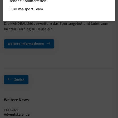
schöne Sommerferien!
Euer me-sport Team
Auch im Dezember möchten wir gemeinsam mit euch sporteln,
(Ball)spielen, tanzen und lachen.
Die HANDBALLkids erweitern das Sportangebot und laden zum
bunten Training zu Hause ein.
weitere Informationen
Zurück
Weitere News
04.12.2020
Adventskalender