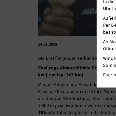
In di
Uhr
fü
Außerh
Per E-
beant
Ab Mo
14.09.2018
Öffnun
Wir d
Die Drei fliegenden Holländer bei der V
Somme
Challenge Almere Middle Distance- Ro
Euer 
km | run lap: 3x7 km)
Marcel, Adryan und Alexander gingen 
Provinz Flevoland an den Start. Marce
an über die Mitteldistanz, alle freun
1.900 m geschwommen werden müssen. 
TRI
andertaler zeitgleich in die Flute