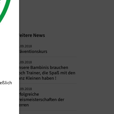
Weitere News
25.09.2018
Präventionskurs
25.09.2018
Unsere Bambinis brauchen
noch Trainer, die Spaß mit den
ganz Kleinen haben !
eßlich
25.09.2018
Erfolgreiche
Kreismeisterschaften der
Herren