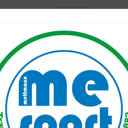
Mitglied werden
port PLUS
Unser Verein
Mitgliederservice
Verantwo
lenge Almere-Amsterdam am 13.09.2018
-Amsterdam am