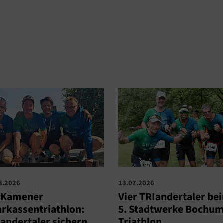
8.2026
13.07.2026
. Kamener
Vier TRIandertaler be
rkassentriathlon:
5. Stadtwerke Bochum
andertaler sichern
Triathlon