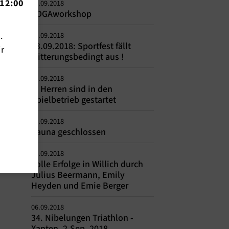
12:00
24.09.2018
YOGAworkshop
n.
23.09.2018
23.09.2018: Sportfest fällt
ir
witterungsbedingt aus !
11.09.2018
1. Herren sind in den
Spielbetrieb gestartet
11.09.2018
Sauna geschlossen
09.09.2018
Tolle Erfolge in Willich durch
Julius Beermann, Emily
Heyden und Emie Berger
06.09.2018
34. Nibelungen Triathlon -
Xanten, 2.Sep. 2018