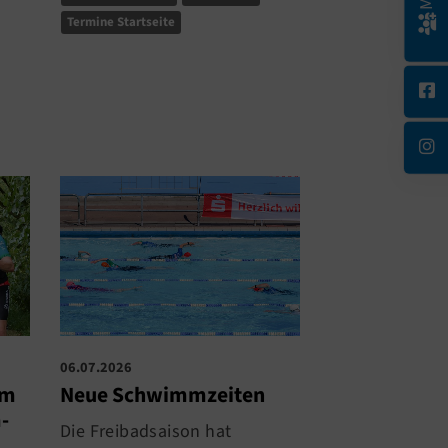
Termine Startseite
06.07.2026
29.06.2026
im
Neue Schwimmzeiten
Starker Auftr
-
TRIandertal
Die Freibadsaison hat
Herbrand Ni