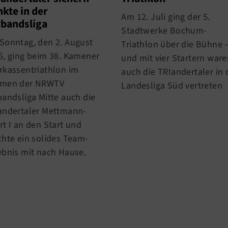
kte in der
Am 12. Juli ging der 5.
bandsliga
Stadtwerke Bochum-
Sonntag, den 2. August
Triathlon über die Bühne 
6, ging beim 38. Kamener
und mit vier Startern war
rkassentriathlon im
auch die TRIandertaler in 
men der NRWTV
Landesliga Süd vertreten
bandsliga Mitte auch die
andertaler Mettmann-
rt I an den Start und
chte ein solides Team-
ebnis mit nach Hause.