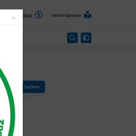
Barrierefreiheit
Leichte Sprache
Close
×
rtung