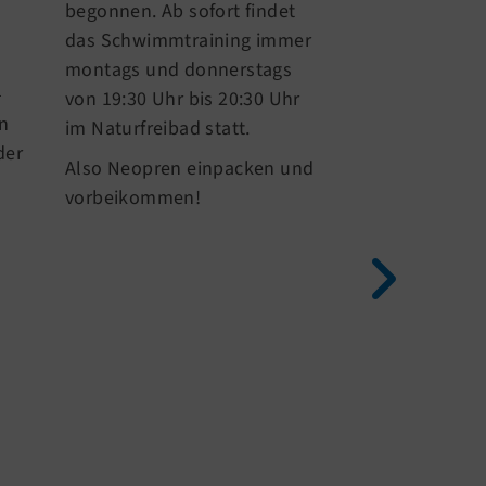
begonnen. Ab sofort findet
Triathlon
das Schwimmtraining immer
Was für ein Re
montags und donnerstags
hochsommerli
–
von 19:30 Uhr bis 20:30 Uhr
gingen unsere 
en
im Naturfreibad statt.
Athleten Marek
der
Also Neopren einpacken und
und Philipp b
vorbeikommen!
Niederrhein Tr
Start – und lie
starke Teamlei