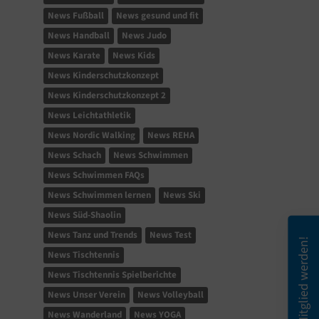
News Fußball
News gesund und fit
News Handball
News Judo
News Karate
News Kids
News Kinderschutzkonzept
News Kinderschutzkonzept 2
News Leichtathletik
News Nordic Walking
News REHA
News Schach
News Schwimmen
News Schwimmen FAQs
News Schwimmen lernen
News Ski
News Süd-Shaolin
News Tanz und Trends
News Test
Mitglied werden!
News Tischtennis
News Tischtennis Spielberichte
News Unser Verein
News Volleyball
News Wanderland
News YOGA