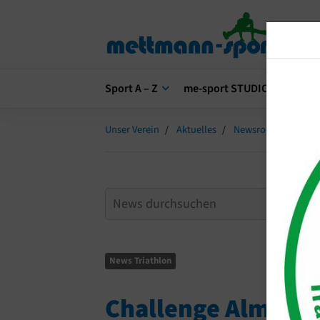
Sport A – Z
me-sport STUDIO
me-s
Unser Verein
Aktuelles
Newsroom
Chal
News Triathlon
Challenge Almere