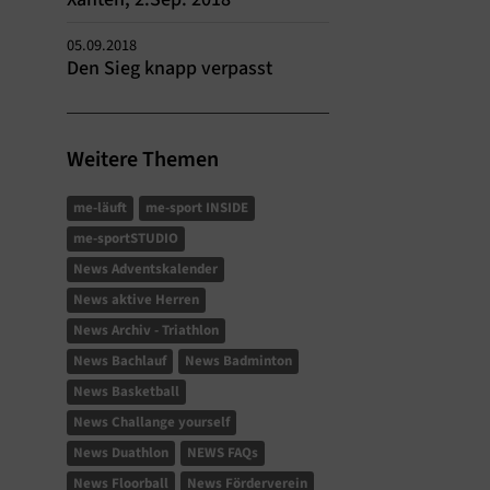
05.09.2018
Den Sieg knapp verpasst
Weitere Themen
me-läuft
me-sport INSIDE
me-sportSTUDIO
News Adventskalender
News aktive Herren
News Archiv - Triathlon
News Bachlauf
News Badminton
News Basketball
News Challange yourself
News Duathlon
NEWS FAQs
News Floorball
News Förderverein