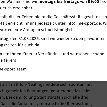
esen Wochen sind wir
montags bis freitags
von
09:00
bis
r euch erreichbar.
alb dieser Zeiten bleibt die Geschäftsstelle geschlosse
Mail erreicht ihr uns jederzeit unter info@me-sport.de. W
worten eure Anfragen schnellstmöglich.
ntag, den 31.08.2026, sind wir wieder zu den gewohnten
gszeiten für euch da.
anken Ihnen für euer Verständnis und wünschen schöne
orbereitung.......
rferien!
lling start (swim lap: 1x1,9 km | bike lap: 1x90
me-sport Team
bei dem niederländischen Klassiker in der
l als Triathlon-Neuling meldete sich spontan mit
dlich gemeinten Warnungen ignorierend, dass hier
Bei dem Rolling Start stützten sich alle drei
n. Dass die Auftaktdisziplin auch die Überraschung