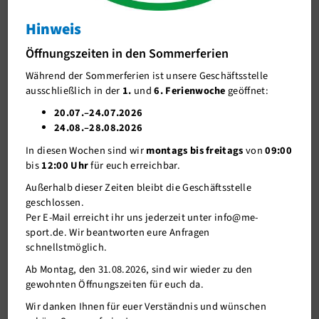
News Leichtathletik
Hinweis
J-Team
Werfer Vergleichswettkampf: Die
Öffnungszeiten in den Sommerferien
Stellenangebote
Konkurrenz hat sich kräftig verjüngt und
Während der Sommerferien ist unsere Geschäftsstelle
die Fortführung wird fraglich
Förderverein me-sport e.V.
ausschließlich in der
1.
und
6. Ferienwoche
geöffnet:
Werfer Vergleichswettkampf: Die Konkurrenz hat sich
Sponsoren
20.07.–24.07.2026
kräftig verjüngt und die Fortführung wird fraglich
24.08.–28.08.2026
Mitgliederservice
In diesen Wochen sind wir
montags bis freitags
von
09:00
Verantwortung
bis
12:00 Uhr
für euch erreichbar.
13.10.2019
Außerhalb dieser Zeiten bleibt die Geschäftsstelle
Beim 3. Vergleichskampf in diesem Jahr beim SV 04 Düsseldorf
geschlossen.
waren die Werfer aus Mettmann ohne Chance und erreichten
Per E-Mail erreicht ihr uns jederzeit unter info@me-
ungewohnt nur den 3.Platz.
sport.de. Wir beantworten eure Anfragen
schnellstmöglich.
Dieser Vergleich war in diesem Jahr der 43. seit 1977.
Ab Montag, den 31.08.2026, sind wir wieder zu den
Bereits beim 1. Jahresvergleich in Kleinenbroich bei der DJK
gewohnten Öffnungszeiten für euch da.
mussten sich die Werfer der LG-Mettmann einmal durch das
Fehlen von Hans Perpeet M65 und deren erneuter zusätzlicher
Wir danken Ihnen für euer Verständnis und wünschen