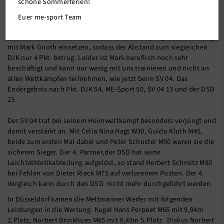
Verjüngung mit Olaf Meurer M45 mit einem Abstand von 10 Pkt.
schöne Sommerferien!
geschlagen geben. Das Endergebnis nach Pkt. DJK 50, SV 04 41,
Euer me-sport Team
ME-Sport 40 und der DSD 12.
Beim Heimspiel konnten die Mettmann auch jüngere Verstärkung
mit Mark Gnoth einsetzen, sodass der Abstand zum siegreichen
DJK nur 4 Pkt. betrug. Leider ist Mark beruflich noch sehr
beschäftigt und kann nur wenig mit uns trainieren und nicht an
allen Wettkämpfen teilnehmen, wie jetzt beim SV 04. Das
Endergebnis nach Pkt. DJK 54, ME-Sport 50, SV 04 13 und der DSD
23.
Der SV 04 trat bei seinem Heimwettkampf besonders verjüngt und
damit verstärkt an. Mit Celia Nina Hagt W30, Guido Kluth M45,
beide zum ersten Mal dabei und Peter Schuster M50 waren sie die
sicheren Sieger. Der 4. Partner,der DSD hat seine
Leichtathletikabteilung aufgelöst, so stand Herbert Schmitz M80
bei Fehlen von Dieter Rieck M75 auf verlorenem Posten. Der 4.
Vergleich kann durch den DSD nicht mehr durchgeführt werden.
In Düsseldorf kamen die Mettmanner Werfer mit folgenden
Leistungen in die Wertung. Kugel Hans Perpeet M65 mit 9,94m
2.Platz, Norbert Brinkhues M65 mit 9,43m 5.Platz Diskus Norbert