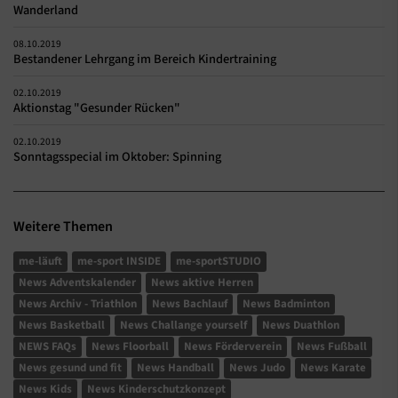
Wanderland
08.10.2019
Bestandener Lehrgang im Bereich Kindertraining
02.10.2019
Aktionstag "Gesunder Rücken"
02.10.2019
Sonntagsspecial im Oktober: Spinning
Weitere Themen
me-läuft
me-sport INSIDE
me-sportSTUDIO
News Adventskalender
News aktive Herren
News Archiv - Triathlon
News Bachlauf
News Badminton
News Basketball
News Challange yourself
News Duathlon
NEWS FAQs
News Floorball
News Förderverein
News Fußball
News gesund und fit
News Handball
News Judo
News Karate
News Kids
News Kinderschutzkonzept