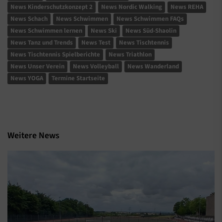
News Kinderschutzkonzept 2
News Nordic Walking
News REHA
News Schach
News Schwimmen
News Schwimmen FAQs
News Schwimmen lernen
News Ski
News Süd-Shaolin
News Tanz und Trends
News Test
News Tischtennis
News Tischtennis Spielberichte
News Triathlon
News Unser Verein
News Volleyball
News Wanderland
News YOGA
Termine Startseite
Weitere News