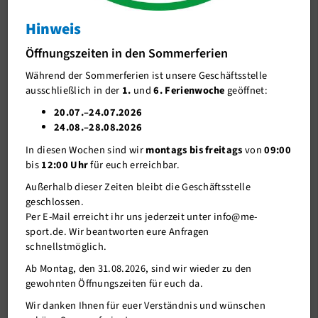
Weitblick auf das Ruhrgebiet
Hinweis
J-Team
Weitblick auf das Ruhrgebiet
Öffnungszeiten in den Sommerferien
Stellenangebote
Während der Sommerferien ist unsere Geschäftsstelle
Förderverein me-sport e.V.
ausschließlich in der
1.
und
6. Ferienwoche
geöffnet:
Sponsoren
20.07.–24.07.2026
24.08.–28.08.2026
Mitgliederservice
In diesen Wochen sind wir
montags bis freitags
von
09:00
Verantwortung
bis
12:00 Uhr
für euch erreichbar.
Außerhalb dieser Zeiten bleibt die Geschäftsstelle
geschlossen.
Per E-Mail erreicht ihr uns jederzeit unter info@me-
sport.de. Wir beantworten eure Anfragen
19.02.2024
schnellstmöglich.
Am 10.03.2024 geht es weiter mit der nächsten Wanderung.
Ab Montag, den 31.08.2026, sind wir wieder zu den
Treffpunkt ist um 10:30 Uhr vor der me-sport Geschäftsstelle,
gewohnten Öffnungszeiten für euch da.
Hasselbeckstraße 6, 40822 Mettmann. Von da aus geht es mit
Wir danken Ihnen für euer Verständnis und wünschen
Fahrgemeinschaften Richtung Velbert & danach auf eine ca.