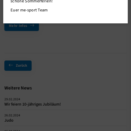
schöne Sommerferien!
9,5km Wanderung mit anschließender Einkehr im
Flammkuchenhaus.
Euer me-sport Team
Mehr Infos
Zurück
Weitere News
29.02.2024
Wir feiern 10-jähriges Jubiläum!
26.02.2024
Judo