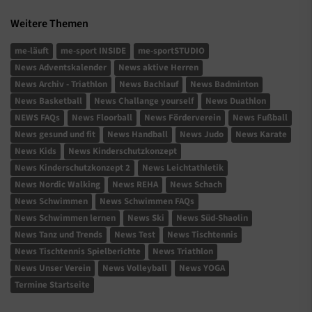
Weitere Themen
me-läuft
me-sport INSIDE
me-sportSTUDIO
News Adventskalender
News aktive Herren
News Archiv - Triathlon
News Bachlauf
News Badminton
News Basketball
News Challange yourself
News Duathlon
NEWS FAQs
News Floorball
News Förderverein
News Fußball
News gesund und fit
News Handball
News Judo
News Karate
News Kids
News Kinderschutzkonzept
News Kinderschutzkonzept 2
News Leichtathletik
News Nordic Walking
News REHA
News Schach
News Schwimmen
News Schwimmen FAQs
News Schwimmen lernen
News Ski
News Süd-Shaolin
News Tanz und Trends
News Test
News Tischtennis
News Tischtennis Spielberichte
News Triathlon
News Unser Verein
News Volleyball
News YOGA
Termine Startseite