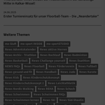
Mitte in Kalkar-Wissel!
24.06.2025
Erster Turniereinsatz für unser Floorball-Team – Die „Neandertaler"
Weitere Themen
me-läuft
me-sport INSIDE
me-sportSTUDIO
News Adventskalender
News aktive Herren
News Archiv - Triathlon
News Bachlauf
News Badminton
News Basketball
News Challange yourself
News Duathlon
NEWS FAQs
News Floorball
News Förderverein
News Fußball
News gesund und fit
News Handball
News Judo
News Karate
News Kids
News Kinderschutzkonzept
News Kinderschutzkonzept 2
News Leichtathletik
News Nordic Walking
News REHA
News Schach
News Schwimmen
News Schwimmen FAQs
News Schwimmen lernen
News Ski
News Süd-Shaolin