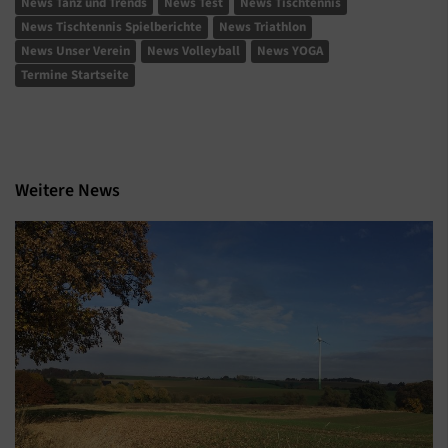
News Tanz und Trends
News Test
News Tischtennis
News Tischtennis Spielberichte
News Triathlon
News Unser Verein
News Volleyball
News YOGA
Termine Startseite
Weitere News