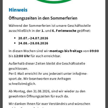
Wanderland
Hinweis
J-Team
Wanderung am 03.08.2025
Öffnungszeiten in den Sommerferien
Stellenangebote
Während der Sommerferien ist unsere Geschäftsstelle
Förderverein me-sport e.V.
ausschließlich in der
1.
und
6. Ferienwoche
geöffnet:
Sponsoren
20.07.–24.07.2026
24.08.–28.08.2026
Mitgliederservice
In diesen Wochen sind wir
montags bis freitags
von
09:00
Verantwortung
bis
12:00 Uhr
für euch erreichbar.
Außerhalb dieser Zeiten bleibt die Geschäftsstelle
geschlossen.
Per E-Mail erreicht ihr uns jederzeit unter info@me-
sport.de. Wir beantworten eure Anfragen
schnellstmöglich.
Ab Montag, den 31.08.2026, sind wir wieder zu den
gewohnten Öffnungszeiten für euch da.
07.07.2025
Wir danken Ihnen für euer Verständnis und wünschen