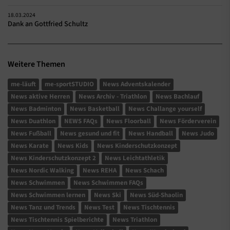
18.03.2024
Dank an Gottfried Schultz
Weitere Themen
me-läuft
me-sportSTUDIO
News Adventskalender
News aktive Herren
News Archiv - Triathlon
News Bachlauf
News Badminton
News Basketball
News Challange yourself
News Duathlon
NEWS FAQs
News Floorball
News Förderverein
News Fußball
News gesund und fit
News Handball
News Judo
News Karate
News Kids
News Kinderschutzkonzept
News Kinderschutzkonzept 2
News Leichtathletik
News Nordic Walking
News REHA
News Schach
News Schwimmen
News Schwimmen FAQs
News Schwimmen lernen
News Ski
News Süd-Shaolin
News Tanz und Trends
News Test
News Tischtennis
News Tischtennis Spielberichte
News Triathlon