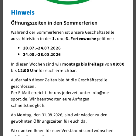
Wanderland
Hinweis
J-Team
Wanderung entlang des Mettmanner Bachlaufs
Öffnungszeiten in den Sommerferien
Stellenangebote
Während der Sommerferien ist unsere Geschäftsstelle
Förderverein me-sport e.V.
ausschließlich in der
1.
und
6. Ferienwoche
geöffnet:
Sponsoren
20.07.–24.07.2026
24.08.–28.08.2026
Mitgliederservice
In diesen Wochen sind wir
montags bis freitags
von
09:00
Verantwortung
bis
12:00 Uhr
für euch erreichbar.
Außerhalb dieser Zeiten bleibt die Geschäftsstelle
geschlossen.
Per E-Mail erreicht ihr uns jederzeit unter info@me-
sport.de. Wir beantworten eure Anfragen
schnellstmöglich.
Ab Montag, den 31.08.2026, sind wir wieder zu den
gewohnten Öffnungszeiten für euch da.
08.04.2024
Wir danken Ihnen für euer Verständnis und wünschen