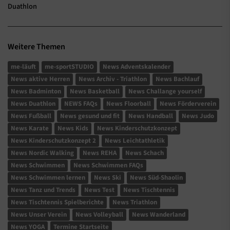
Duathlon
Weitere Themen
me-läuft
me-sportSTUDIO
News Adventskalender
News aktive Herren
News Archiv - Triathlon
News Bachlauf
News Badminton
News Basketball
News Challange yourself
News Duathlon
NEWS FAQs
News Floorball
News Förderverein
News Fußball
News gesund und fit
News Handball
News Judo
News Karate
News Kids
News Kinderschutzkonzept
News Kinderschutzkonzept 2
News Leichtathletik
News Nordic Walking
News REHA
News Schach
News Schwimmen
News Schwimmen FAQs
News Schwimmen lernen
News Ski
News Süd-Shaolin
News Tanz und Trends
News Test
News Tischtennis
News Tischtennis Spielberichte
News Triathlon
News Unser Verein
News Volleyball
News Wanderland
News YOGA
Termine Startseite