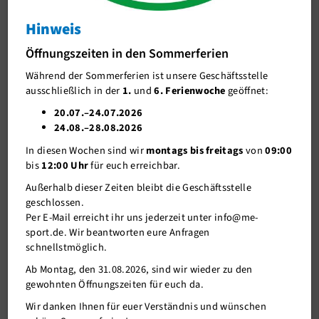
Tanzen
Hinweis
J-Team
(Neue) Tanztage und
Öffnungszeiten in den Sommerferien
Stellenangebote
Tanzangebote ab dem 01.09.2020
Während der Sommerferien ist unsere Geschäftsstelle
Förderverein me-sport e.V.
ausschließlich in der
1.
und
6. Ferienwoche
geöffnet:
Sponsoren
20.07.–24.07.2026
24.08.–28.08.2026
Mitgliederservice
In diesen Wochen sind wir
montags bis freitags
von
09:00
Verantwortung
bis
12:00 Uhr
für euch erreichbar.
Außerhalb dieser Zeiten bleibt die Geschäftsstelle
geschlossen.
Per E-Mail erreicht ihr uns jederzeit unter info@me-
sport.de. Wir beantworten eure Anfragen
schnellstmöglich.
Ab Montag, den 31.08.2026, sind wir wieder zu den
gewohnten Öffnungszeiten für euch da.
Wir danken Ihnen für euer Verständnis und wünschen
01.09.2020