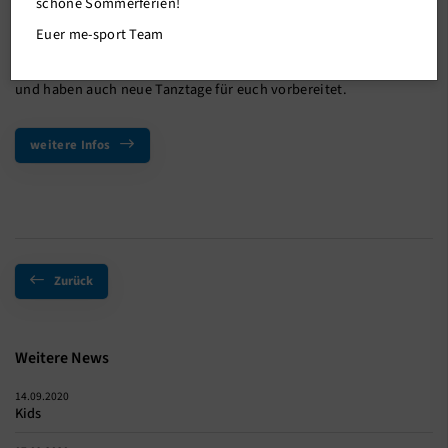
schöne Sommerferien!
Euer me-sport Team
Die Tanzkursräume werden erobert - wir freuen uns auf bunte,
kreative und tanzreiche Tanzstunden mit euch
und haben auch neue Tanztage für euch vorbereitet.
weitere Infos
Zurück
Weitere News
14.09.2020
Kids