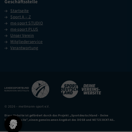
Geschäftsstelle
Startseite
Sport A – Z
me-sport STUDIO
me-sport PLUS
Unser Verein
Mitgliederservice
Verantwortung
© 2026 – mettmann-sport e.V.
Diese Website ist gefördert durch das Projekt
„Sportdeutschland – Deine
Vereinswebsite”
, einem gemeinsamen Angebot des DOSB und NETZCOCKTAIL.