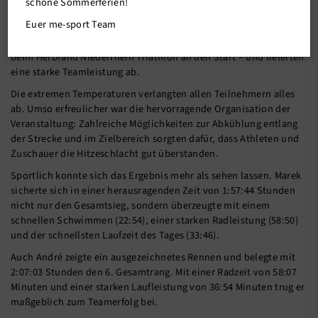
schöne Sommerferien!
Euer me-sport Team
Was für ein Renntag! Bei hochsommerlichen 31 Grad gingen
unsere Verbandsliga-Athleten Marek, André, Tim und Philipp
beim Herbrand Niederrhein Triathlon an den Start – und lieferten
eine starke Teamleistung ab.
Die extremen Temperaturen verlangten allen Teilnehmern alles
ab. Umso erfreulicher war die hervorragende Organisation der
Veranstaltung: Zahlreiche Möglichkeiten zur Abkühlung entlang
der Strecke und im Zielbereich sorgten dafür, dass Athleten und
Zuschauer die Hitzeschlacht gut überstanden.
Sportlich konnte sich das Ergebnis mehr als sehen lassen. Marek
sicherte sich in einer herausragenden Zeit von 1:57:44 Stunden
nicht nur den Gesamtsieg, sondern überzeugte mit einem
schnellen Schwimmen (22:54), einer starken Radleistung (58:50)
und der schnellsten Laufzeit des Tages (33:46).
Auch André zeigte ein ausgezeichnetes Rennen und belegte mit
2:07:03 Stunden den 6. Gesamtrang. Mit einer Radzeit von 58:07
Minuten und einer starken Laufleistung von 36:54 Minuten trug er
maßgeblich zum Teamerfolg bei.