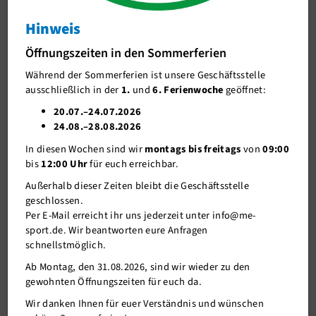
Hinweis
J-Team
Starker Auftritt der TRIandertaler beim
Herbrand Niederrhein Triathlon
Öffnungszeiten in den Sommerferien
Stellenangebote
Während der Sommerferien ist unsere Geschäftsstelle
Förderverein me-sport e.V.
ausschließlich in der
1.
und
6. Ferienwoche
geöffnet:
Sponsoren
20.07.–24.07.2026
24.08.–28.08.2026
Mitgliederservice
In diesen Wochen sind wir
montags bis freitags
von
09:00
Verantwortung
bis
12:00 Uhr
für euch erreichbar.
Außerhalb dieser Zeiten bleibt die Geschäftsstelle
geschlossen.
Per E-Mail erreicht ihr uns jederzeit unter info@me-
sport.de. Wir beantworten eure Anfragen
schnellstmöglich.
Ab Montag, den 31.08.2026, sind wir wieder zu den
gewohnten Öffnungszeiten für euch da.
Wir danken Ihnen für euer Verständnis und wünschen
29.06.2026