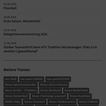
24.06.2026
Floorball
24.06.2026
Erste Saison, Meistertitel!
22.06.2026
Delegiertenversammlung 2026
21.06.2026
Starker Teamauftritt beim ATV Triathlon Hückeswagen: Platz 6 im
zweiten Ligawettkampf
Weitere Themen
me-läuft
me-sport INSIDE
me-sportSTUDIO
News Adventskalender
News aktive Herren
News Archiv - Triathlon
News Bachlauf
News Badminton
News Basketball
News Challange yourself
News Duathlon
NEWS FAQs
News Floorball
News Förderverein
News Fußball