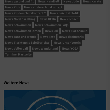
News gesund und fit
News Handball
News Judo
News Karate
News Kids
News Kinderschutzkonzept
News Kinderschutzkonzept 2
News Leichtathletik
News Nordic Walking
News REHA
News Schach
News Schwimmen
News Schwimmen FAQs
News Schwimmen lernen
News Ski
News Süd-Shaolin
News Tanz und Trends
News Test
News Tischtennis
News Tischtennis Spielberichte
News Unser Verein
News Volleyball
News Wanderland
News YOGA
Termine Startseite
Weitere News