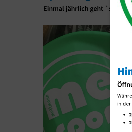
Einmal jährlich geht `s zum 
Hi
Öffn
Währen
in der
2
2