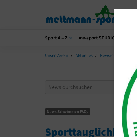
Sport A – Z
me-sport STUDIO
me-s
Unser Verein
Aktuelles
Newsroom
Spor
News Schwimmen FAQs
Sporttauglichkeit