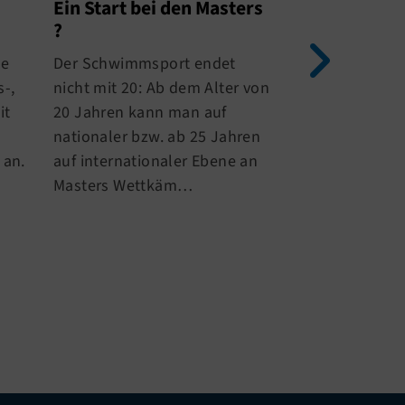
Gesundheit
Ein Start bei den Masters
?
Um Ihr Kind mi
ne
Der Schwimmsport endet
größtmöglicher
-,
nicht mit 20: Ab dem Alter von
und Erfolg trai
it
20 Jahren kann man auf
können, bitten
nationaler bzw. ab 25 Jahren
Gesundheitsb
 an.
auf internationaler Ebene an
auszufüllen un
Masters Wettkäm…
Ihres Kinde…