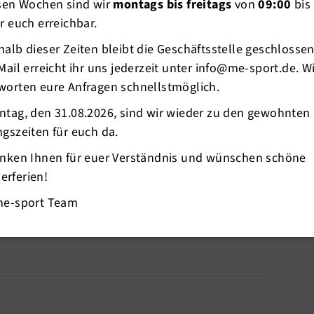
esen Wochen sind wir
montags bis freitags
von
09:00
bis
r euch erreichbar.
alb dieser Zeiten bleibt die Geschäftsstelle geschlosse
Mail erreicht ihr uns jederzeit unter info@me-sport.de. W
worten eure Anfragen schnellstmöglich.
ntag, den 31.08.2026, sind wir wieder zu den gewohnten
jährlich beim Trainer eingereicht werden.
gszeiten für euch da.
erbandes DSV zur
anken Ihnen für euer Verständnis und wünschen schöne
chwimmsport finden Sie hier.
rferien!
me-sport Team