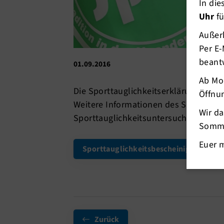
In di
Uhr
fü
Außerh
Per E-
beant
01.09.2016
Ab Mo
Die Sporttauglichkeitserklärung muss 
Öffnun
Weitere Informationen des Schwimmv
Wir d
Sporttauglichkeitsuntersuchung im S
Somme
Euer 
Sporttauglichkeitsbescheinigung
Zurück