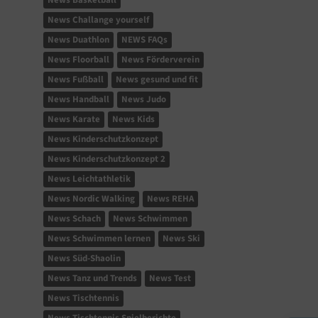
News Basketball
News Challange yourself
News Duathlon
NEWS FAQs
News Floorball
News Förderverein
News Fußball
News gesund und fit
News Handball
News Judo
News Karate
News Kids
News Kinderschutzkonzept
News Kinderschutzkonzept 2
News Leichtathletik
News Nordic Walking
News REHA
News Schach
News Schwimmen
News Schwimmen lernen
News Ski
News Süd-Shaolin
News Tanz und Trends
News Test
News Tischtennis