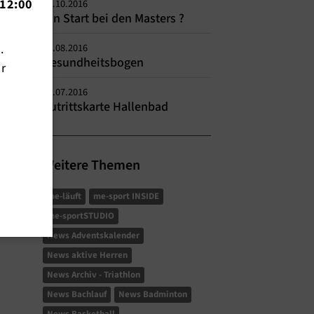
12:00
01.10.2016
Ein Start bei den Masters ?
n.
01.08.2016
Gesundheitsbogen
ir
01.07.2016
Zutrittskarte Hallenbad
Weitere Themen
me-läuft
me-sport INSIDE
me-sportSTUDIO
News Adventskalender
News aktive Herren
News Archiv - Triathlon
News Bachlauf
News Badminton