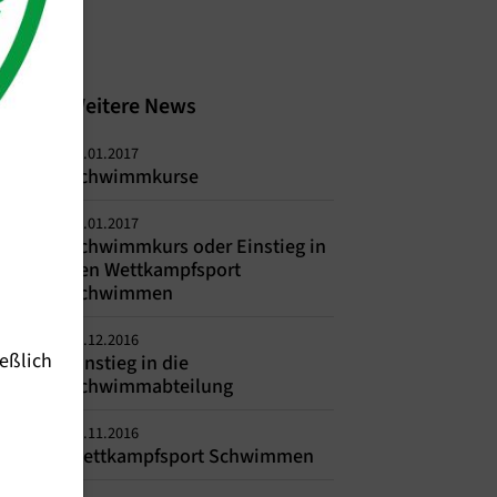
Weitere News
01.01.2017
Schwimmkurse
01.01.2017
Schwimmkurs oder Einstieg in
den Wettkampfsport
Schwimmen
01.12.2016
eßlich
Einstieg in die
Schwimmabteilung
01.11.2016
Wettkampfsport Schwimmen