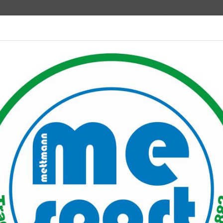
Mitglied werden
port PLUS
Unser Verein
Mitgliederservice
Verantwo
ttauglichkeitsuntersuchung
suntersuchung