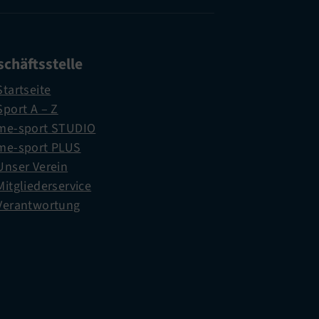
chäftsstelle
Startseite
Sport A – Z
me-sport STUDIO
me-sport PLUS
Unser Verein
Mitgliederservice
Verantwortung