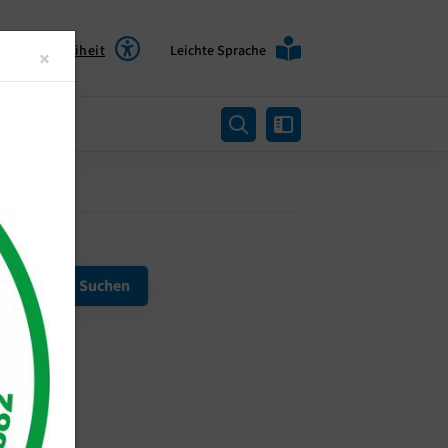
Barrierefreiheit
Leichte Sprache
Close
×
rtung