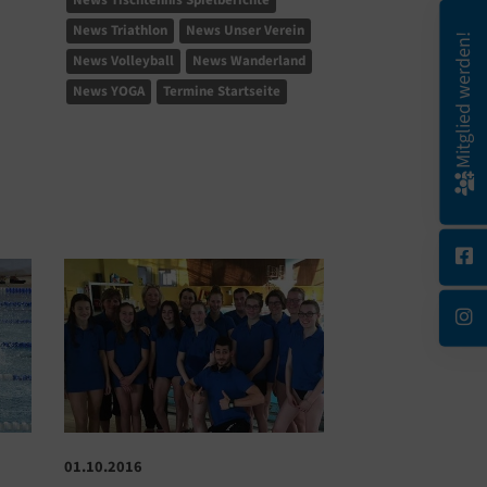
News Tischtennis Spielberichte
News Triathlon
News Unser Verein
Mitglied werden!
News Volleyball
News Wanderland
News YOGA
Termine Startseite
01.08.2016
01.10.2016