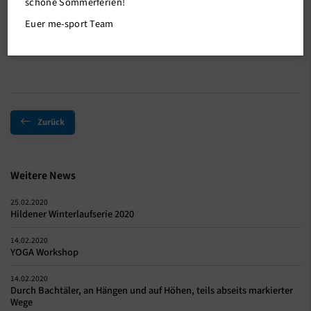
schöne Sommerferien!
Im Anhang erhaltet Ihr das Programm "Geh Raus 2020". Dort
Euer me-sport Team
werden unterschiedliche Unternehmungen angeboten.
Zurück
Weitere News
25.02.2020
Hildener Winterlaufserie 2020
14.02.2020
YOGA Workshop
14.02.2020
Durch Bachtäler, an Hängen und auf Höhen, teils abseits markierter
Wege