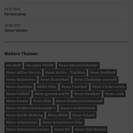
15.07.2021
Feriencamp
29.06.2021
Unser Verein
Weitere Themen
me-läuft
me-sport INSIDE
News Adventskalender
News aktive Herren
News Archiv - Triathlon
News Bachlauf
News Badminton
News Basketball
News Challange yourself
News Duathlon
NEWS FAQs
News Floorball
News Förderverein
News Fußball
News gesund und fit
News Handball
News Judo
News Karate
News Kids
News Kinderschutzkonzept
News Kinderschutzkonzept 2
News Leichtathletik
News Nordic Walking
News REHA
News Schach
News Schwimmen
News Schwimmen FAQs
News Schwimmen lernen
News Ski
News Süd-Shaolin