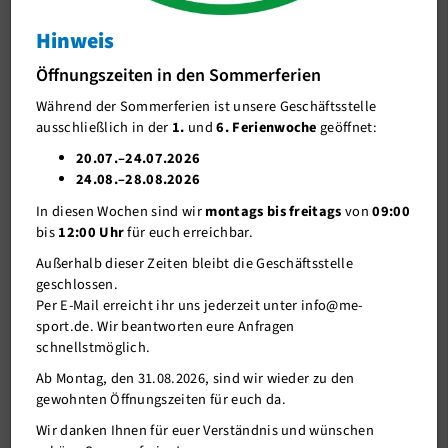
NEU: Entspannung in Bewegung-
Hinweis
J-Team
Power Down (Entspannung mit Qi)
Öffnungszeiten in den Sommerferien
Stellenangebote
Während der Sommerferien ist unsere Geschäftsstelle
Förderverein me-sport e.V.
ausschließlich in der
1.
und
6. Ferienwoche
geöffnet:
Sponsoren
20.07.–24.07.2026
24.08.–28.08.2026
Mitgliederservice
In diesen Wochen sind wir
montags bis freitags
von
09:00
Verantwortung
bis
12:00 Uhr
für euch erreichbar.
Außerhalb dieser Zeiten bleibt die Geschäftsstelle
geschlossen.
Per E-Mail erreicht ihr uns jederzeit unter info@me-
sport.de. Wir beantworten eure Anfragen
schnellstmöglich.
Ab Montag, den 31.08.2026, sind wir wieder zu den
gewohnten Öffnungszeiten für euch da.
27.07.2021
Wir danken Ihnen für euer Verständnis und wünschen