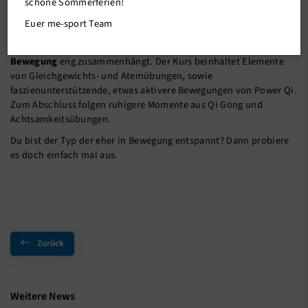
schöne Sommerferien!
Ab jetzt immer
montags 19:00-20:00 Uhr an der
Euer me-sport Team
Goldbergermühle
mit Barry. Power Down (Entspannung mit Qi)
ist eine gemischte Entspannungsstunde, die mit der
Ruhe in der
Bewegung
eng zusammenhängt. Der Kurs beinhaltet Elemente
von Gleichgewichts- und Atemübungen, sowie
faszienunterstützende, etwas aktivere Bewegungen von Power Qi.
Zum Abschluss folgen ruhigere Momente aus Qi Gong und
Achtsamkeitsübungen.
Du bist der Typ der eher in Bewegung entspannt? Dann probiere
es doch einfach mal aus.
Zurück
Weitere News