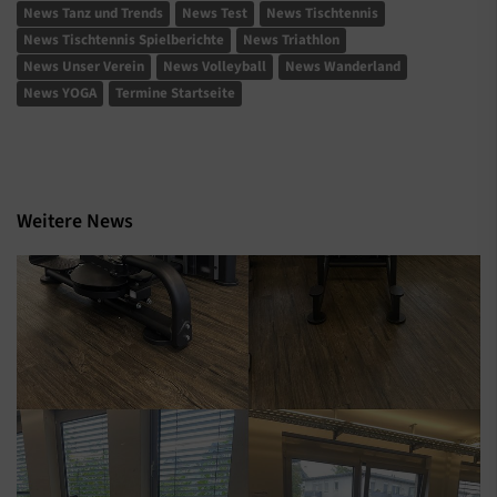
News Tanz und Trends
News Test
News Tischtennis
News Tischtennis Spielberichte
News Triathlon
News Unser Verein
News Volleyball
News Wanderland
News YOGA
Termine Startseite
Weitere News