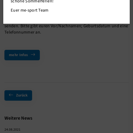
schöne Sommerferien!
Euer me-sport Team
Anmeldung bitte nicht online vornehmen, sondern Eure
Personenbezogenen Daten per E-Mail an
info@me-sport.de
senden. Bitte gibt euren Vor/Nachnamen; Geburtsdatum und eine
Telefonnummer an.
mehr Infos
Zurück
Weitere News
24.08.2021