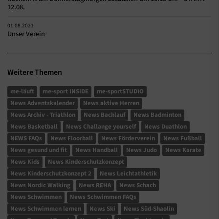
12.08.
01.08.2021
Unser Verein
Weitere Themen
me-läuft
me-sport INSIDE
me-sportSTUDIO
News Adventskalender
News aktive Herren
News Archiv - Triathlon
News Bachlauf
News Badminton
News Basketball
News Challange yourself
News Duathlon
NEWS FAQs
News Floorball
News Förderverein
News Fußball
News gesund und fit
News Handball
News Judo
News Karate
News Kids
News Kinderschutzkonzept
News Kinderschutzkonzept 2
News Leichtathletik
News Nordic Walking
News REHA
News Schach
News Schwimmen
News Schwimmen FAQs
News Schwimmen lernen
News Ski
News Süd-Shaolin