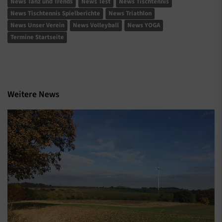
News Tanz und Trends
News Test
News Tischtennis
News Tischtennis Spielberichte
News Triathlon
News Unser Verein
News Volleyball
News YOGA
Termine Startseite
Weitere News