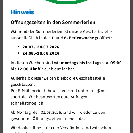
ME-Wanderland am Sonntag 05.09.2021
Hinweis
J-Team
ME-Wanderland am Sonntag 05.09.2021
Öffnungszeiten in den Sommerferien
Stellenangebote
Während der Sommerferien ist unsere Geschäftsstelle
Förderverein me-sport e.V.
ausschließlich in der
1.
und
6. Ferienwoche
geöffnet:
Sponsoren
20.07.–24.07.2026
24.08.–28.08.2026
Mitgliederservice
In diesen Wochen sind wir
montags bis freitags
von
09:00
Verantwortung
bis
12:00 Uhr
für euch erreichbar.
Außerhalb dieser Zeiten bleibt die Geschäftsstelle
16.08.2021
geschlossen.
Per E-Mail erreicht ihr uns jederzeit unter info@me-
sport.de. Wir beantworten eure Anfragen
Halden-Hügel-Hopping steht für
Themen- und Bergwandern im
schnellstmöglich.
nördlichen Ruhrgebiet
, dem Vest Recklinghausen.
Ab Montag, den 31.08.2026, sind wir wieder zu den
Wiederholung der Wanderung von April 2019.
gewohnten Öffnungszeiten für euch da.
Eure Wanderführerin an diesem Tag, Anke Kaufmann, kommt
gebürtig aus dem Ruhrgebiet und möchte Euch eine weitere Tour
Wir danken Ihnen für euer Verständnis und wünschen
im Sinne des Halden-Hügel-Hopping nahebringen.