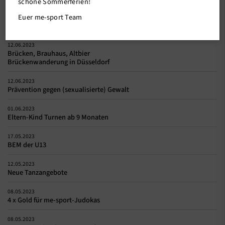
schöne Sommerferien!
Euer me-sport Team
16.06.2023
Maßnahmen bei me-sport
12.06.2023
Brücken, Brauhaus, Altbier
Brückenwanderung in Düsseldorf
12.06.2023
Prävention gegen (sexualisierte) Gewalt
01.06.2023
Eltern-Kind Turnen ab 9 Monaten
17.05.2023
BEM der U13
12.05.2023
Neue Tanzangebote
08.05.2023
4 x Gold für me-sport-Judokas
08.05.2023