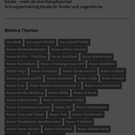
Karate – mehr als eine Kampfsportart
Schnuppertraining Karate für Kinder und Jugendliche
Weitere Themen
me-läuft
me-sport INSIDE
me-sportSTUDIO
News Adventskalender
News aktive Herren
News Archiv - Triathlon
News Bachlauf
News Badminton
News Basketball
News Challange yourself
News Duathlon
NEWS FAQs
News Floorball
News Förderverein
News Fußball
News gesund und fit
News Handball
News Judo
News Karate
News Kids
News Kinderschutzkonzept 2
News Leichtathletik
News Nordic Walking
News REHA
News Schach
News Schwimmen
News Schwimmen FAQs
News Schwimmen lernen
News Ski
News Süd-Shaolin
News Tanz und Trends
News Test
News Tischtennis
News Tischtennis Spielberichte
News Triathlon
News Unser Verein
News Volleyball
News Wanderland