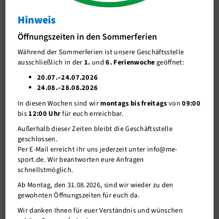
Maßnahmen bei me-sport
Hinweis
J-Team
Maßnahmen
Öffnungszeiten in den Sommerferien
Stellenangebote
Während der Sommerferien ist unsere Geschäftsstelle
Förderverein me-sport e.V.
09.06.2023
ausschließlich in der
1.
und
6. Ferienwoche
geöffnet:
Sponsoren
20.07.–24.07.2026
24.08.–28.08.2026
Mitgliederservice
In diesen Wochen sind wir
montags bis freitags
von
09:00
Verantwortung
bis
12:00 Uhr
für euch erreichbar.
Zurück
Außerhalb dieser Zeiten bleibt die Geschäftsstelle
geschlossen.
Per E-Mail erreicht ihr uns jederzeit unter info@me-
sport.de. Wir beantworten eure Anfragen
Weitere News
schnellstmöglich.
18.06.2023
Ab Montag, den 31.08.2026, sind wir wieder zu den
Trainingszeiten in den Ferien
gewohnten Öffnungszeiten für euch da.
16.06.2023
Wir danken Ihnen für euer Verständnis und wünschen
Wir positionieren uns