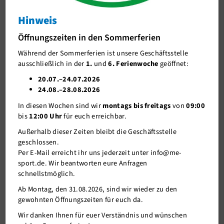
Hinweis
J-Team
Ligavorbereitung geht in die heiße Phase
Öffnungszeiten in den Sommerferien
Stellenangebote
Wiederholt Koppel- und Wechseltraining absolviert
Während der Sommerferien ist unsere Geschäftsstelle
Förderverein me-sport e.V.
ausschließlich in der
1.
und
6. Ferienwoche
geöffnet:
Sponsoren
20.07.–24.07.2026
24.08.–28.08.2026
Mitgliederservice
In diesen Wochen sind wir
montags bis freitags
von
09:00
Verantwortung
bis
12:00 Uhr
für euch erreichbar.
Außerhalb dieser Zeiten bleibt die Geschäftsstelle
geschlossen.
Per E-Mail erreicht ihr uns jederzeit unter info@me-
sport.de. Wir beantworten eure Anfragen
schnellstmöglich.
Ab Montag, den 31.08.2026, sind wir wieder zu den
gewohnten Öffnungszeiten für euch da.
Wir danken Ihnen für euer Verständnis und wünschen
30.04.2019