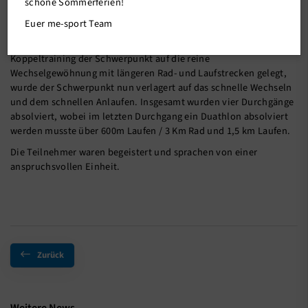
schöne Sommerferien!
Euer me-sport Team
Bei kühlen Temperaturen ging es am letzten Sonntag zum zweiten
Koppel- / Wechseltraining der Saison. Wurden beim ersten
Koppeltraining der Schwerpunkt auf die reine
Wechselgewöhnung mit längeren Rad- und Laufstrecken gelegt,
wurde der Schwerpunkt nun verlagert auf das schnelle Wechseln
und dem schnellen Anlaufen. Insgesamt wurden vier Durchgänge
absolviert, wobei im letzten Durchgang ein Duathlon absolviert
werden musste über 600m Laufen / 3 Km Rad und 1,5 km Laufen.
Die Teilnehmer waren begeistert und sprachen von einer
anspruchsvollen Einheit.
Zurück
Weitere News