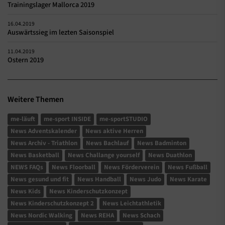
Trainingslager Mallorca 2019
16.04.2019
Auswärtssieg im lezten Saisonspiel
11.04.2019
Ostern 2019
Weitere Themen
me-läuft
me-sport INSIDE
me-sportSTUDIO
News Adventskalender
News aktive Herren
News Archiv - Triathlon
News Bachlauf
News Badminton
News Basketball
News Challange yourself
News Duathlon
NEWS FAQs
News Floorball
News Förderverein
News Fußball
News gesund und fit
News Handball
News Judo
News Karate
News Kids
News Kinderschutzkonzept
News Kinderschutzkonzept 2
News Leichtathletik
News Nordic Walking
News REHA
News Schach