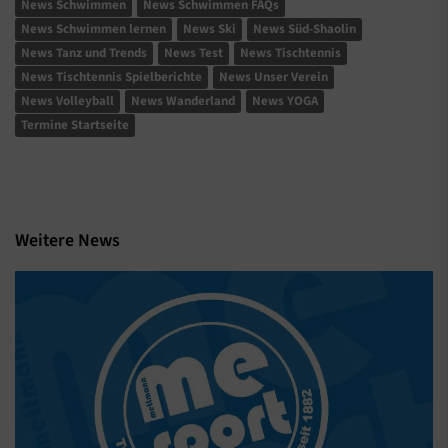
News Schwimmen
News Schwimmen FAQs
News Schwimmen lernen
News Ski
News Süd-Shaolin
News Tanz und Trends
News Test
News Tischtennis
News Tischtennis Spielberichte
News Unser Verein
News Volleyball
News Wanderland
News YOGA
Termine Startseite
Weitere News