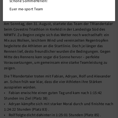
schöne Sommerferien!
Euer me-sport Team
04.09.2025
Am Sonntag, den 31. August, startete das Team der TRIandertaler
beim Covestro Triathlon in Krefeld in der Landesliga Süd des
NRWTV. Zu Beginn zeigte sich das Wetter noch wechselhaft: ein
Mix aus Wolken, leichtem Wind und vereinzelten Regentropfen
begleitete die Athleten an die Startlinie. Doch je länger das
Rennen lief, desto freundlicher wurden die Bedingungen. Gegen
Mitte des Rennens kam sogar die Sonne hervor – perfekte
Voraussetzungen, um gemeinsam eine starke Teamleistung zu
zeigen.
Die TRIandertaler traten mit Fabian, Adryan, Rolf und Alexander
an. Schon früh war klar, dass die vier Athleten ihre Stärken
ausspielen würden.
• Fabian erwischte einen guten Tag und kam nach 1:15:42
Stunden ins Ziel (Platz 38) .
• Adryan kämpfte sich mit starker Moral durch und finishte nach
1:24:22 Stunden (Platz 83) .
• Rolf folgte dicht dahinter in 1:25:01 Stunden (Platz 85) .