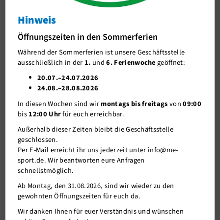
Hinweis
J-Team
Landesliga Süd Start beim Covestro
Triathlon in Krefeld
Öffnungszeiten in den Sommerferien
Stellenangebote
Landesliga Süd Start beim Covestro Triathlon in
Während der Sommerferien ist unsere Geschäftsstelle
Förderverein me-sport e.V.
Krefeld
ausschließlich in der
1.
und
6. Ferienwoche
geöffnet:
Sponsoren
20.07.–24.07.2026
24.08.–28.08.2026
Mitgliederservice
In diesen Wochen sind wir
montags bis freitags
von
09:00
Verantwortung
bis
12:00 Uhr
für euch erreichbar.
Außerhalb dieser Zeiten bleibt die Geschäftsstelle
geschlossen.
Per E-Mail erreicht ihr uns jederzeit unter info@me-
sport.de. Wir beantworten eure Anfragen
schnellstmöglich.
Ab Montag, den 31.08.2026, sind wir wieder zu den
gewohnten Öffnungszeiten für euch da.
Wir danken Ihnen für euer Verständnis und wünschen