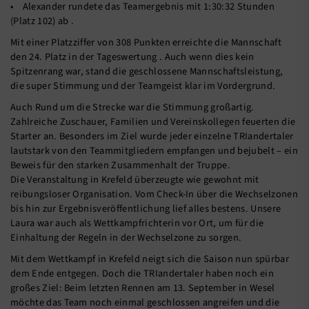
• Alexander rundete das Teamergebnis mit 1:30:32 Stunden
(Platz 102) ab .
Mit einer Platzziffer von 308 Punkten erreichte die Mannschaft
den 24. Platz in der Tageswertung . Auch wenn dies kein
Spitzenrang war, stand die geschlossene Mannschaftsleistung,
die super Stimmung und der Teamgeist klar im Vordergrund.
Auch Rund um die Strecke war die Stimmung großartig.
Zahlreiche Zuschauer, Familien und Vereinskollegen feuerten die
Starter an. Besonders im Ziel wurde jeder einzelne TRIandertaler
lautstark von den Teammitgliedern empfangen und bejubelt – ein
Beweis für den starken Zusammenhalt der Truppe.
Die Veranstaltung in Krefeld überzeugte wie gewohnt mit
reibungsloser Organisation. Vom Check-In über die Wechselzonen
bis hin zur Ergebnisveröffentlichung lief alles bestens. Unsere
Laura war auch als Wettkampfrichterin vor Ort, um für die
Einhaltung der Regeln in der Wechselzone zu sorgen.
Mit dem Wettkampf in Krefeld neigt sich die Saison nun spürbar
dem Ende entgegen. Doch die TRIandertaler haben noch ein
großes Ziel: Beim letzten Rennen am 13. September in Wesel
möchte das Team noch einmal geschlossen angreifen und die