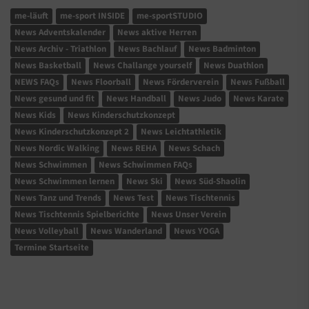
me-läuft
me-sport INSIDE
me-sportSTUDIO
News Adventskalender
News aktive Herren
News Archiv - Triathlon
News Bachlauf
News Badminton
News Basketball
News Challange yourself
News Duathlon
NEWS FAQs
News Floorball
News Förderverein
News Fußball
News gesund und fit
News Handball
News Judo
News Karate
News Kids
News Kinderschutzkonzept
News Kinderschutzkonzept 2
News Leichtathletik
News Nordic Walking
News REHA
News Schach
News Schwimmen
News Schwimmen FAQs
News Schwimmen lernen
News Ski
News Süd-Shaolin
News Tanz und Trends
News Test
News Tischtennis
News Tischtennis Spielberichte
News Unser Verein
News Volleyball
News Wanderland
News YOGA
Termine Startseite