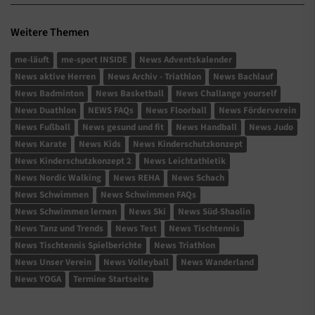
Weitere Themen
me-läuft
me-sport INSIDE
News Adventskalender
News aktive Herren
News Archiv - Triathlon
News Bachlauf
News Badminton
News Basketball
News Challange yourself
News Duathlon
NEWS FAQs
News Floorball
News Förderverein
News Fußball
News gesund und fit
News Handball
News Judo
News Karate
News Kids
News Kinderschutzkonzept
News Kinderschutzkonzept 2
News Leichtathletik
News Nordic Walking
News REHA
News Schach
News Schwimmen
News Schwimmen FAQs
News Schwimmen lernen
News Ski
News Süd-Shaolin
News Tanz und Trends
News Test
News Tischtennis
News Tischtennis Spielberichte
News Triathlon
News Unser Verein
News Volleyball
News Wanderland
News YOGA
Termine Startseite