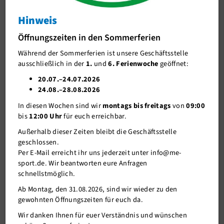
Hinweis
J-Team
Kursplanänderung am Freitag 24.01. und
07.02.
Öffnungszeiten in den Sommerferien
Stellenangebote
Kursplanänderung am Freitag 24.01. und 07.02.
Während der Sommerferien ist unsere Geschäftsstelle
Förderverein me-sport e.V.
ausschließlich in der
1.
und
6. Ferienwoche
geöffnet:
Sponsoren
20.07.–24.07.2026
24.08.–28.08.2026
Mitgliederservice
In diesen Wochen sind wir
montags bis freitags
von
09:00
Verantwortung
bis
12:00 Uhr
für euch erreichbar.
Außerhalb dieser Zeiten bleibt die Geschäftsstelle
geschlossen.
Per E-Mail erreicht ihr uns jederzeit unter info@me-
sport.de. Wir beantworten eure Anfragen
schnellstmöglich.
Ab Montag, den 31.08.2026, sind wir wieder zu den
gewohnten Öffnungszeiten für euch da.
Wir danken Ihnen für euer Verständnis und wünschen