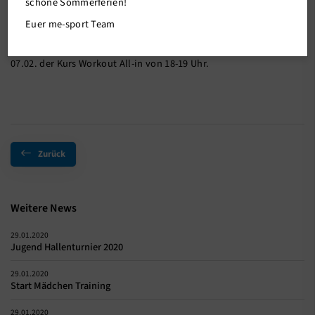
schöne Sommerferien!
22.01.2020
Euer me-sport Team
Auf Grund zweier Workshops entfällt an den Freitagen 24.01. und
07.02. der Kurs Workout All-in von 18-19 Uhr.
Zurück
Weitere News
29.01.2020
Jugend Hallenturnier 2020
29.01.2020
Start Mädchen Training
29.01.2020