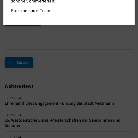
schöne Sommerferien!
Gruppen gekämpft.
Euer me-sport Team
Mehr Infos
Zurück
Weitere News
02.12.2024
Ehrenamtliches Engagement - Ehrung der Stadt Mettmann
01.12.2024
55. Westdeutsche Einzel-Meisterschaften der Seniorinnen und
Senioren
05.11.2024