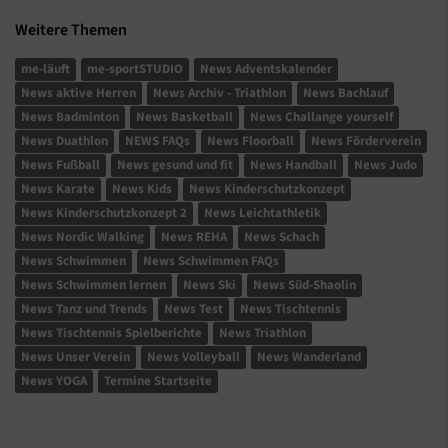
Weitere Themen
me-läuft
me-sportSTUDIO
News Adventskalender
News aktive Herren
News Archiv - Triathlon
News Bachlauf
News Badminton
News Basketball
News Challange yourself
News Duathlon
NEWS FAQs
News Floorball
News Förderverein
News Fußball
News gesund und fit
News Handball
News Judo
News Karate
News Kids
News Kinderschutzkonzept
News Kinderschutzkonzept 2
News Leichtathletik
News Nordic Walking
News REHA
News Schach
News Schwimmen
News Schwimmen FAQs
News Schwimmen lernen
News Ski
News Süd-Shaolin
News Tanz und Trends
News Test
News Tischtennis
News Tischtennis Spielberichte
News Triathlon
News Unser Verein
News Volleyball
News Wanderland
News YOGA
Termine Startseite