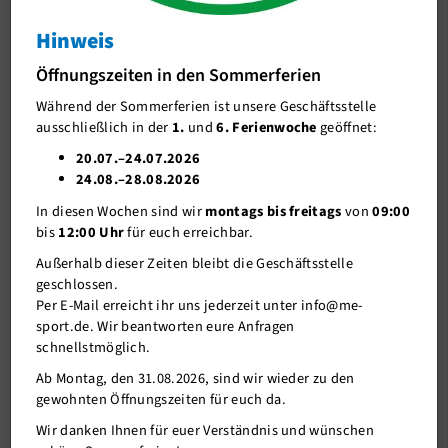
Judo
Hinweis
J-Team
Vereinsmeisterschaften 2024
Öffnungszeiten in den Sommerferien
Stellenangebote
Während der Sommerferien ist unsere Geschäftsstelle
Förderverein me-sport e.V.
ausschließlich in der
1.
und
6. Ferienwoche
geöffnet:
Sponsoren
20.07.–24.07.2026
24.08.–28.08.2026
Mitgliederservice
In diesen Wochen sind wir
montags bis freitags
von
09:00
Verantwortung
bis
12:00 Uhr
für euch erreichbar.
Außerhalb dieser Zeiten bleibt die Geschäftsstelle
geschlossen.
Per E-Mail erreicht ihr uns jederzeit unter info@me-
sport.de. Wir beantworten eure Anfragen
24.09.2024
schnellstmöglich.
Am 21.September war es wieder soweit. Judokas von me-sport
Ab Montag, den 31.08.2026, sind wir wieder zu den
und dem Heinrich-Heine-Gymnasium kämpften bei den
gewohnten Öffnungszeiten für euch da.
Vereinsmeisterschaften 2024 um Titel und Medaillen. Unter
Wir danken Ihnen für euer Verständnis und wünschen
Anfeuerung durch Eltern und Zuschauer wurde in insgesamt 16