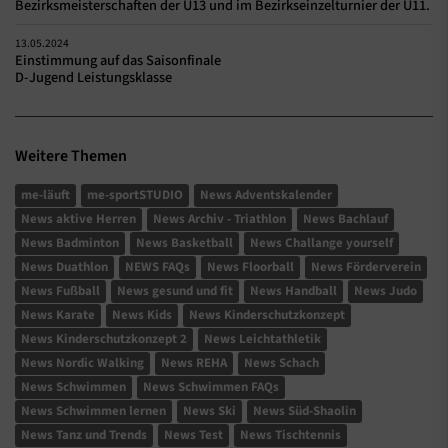
Bezirksmeisterschaften der U13 und im Bezirkseinzelturnier der U11.
13.05.2024
Einstimmung auf das Saisonfinale
D-Jugend Leistungsklasse
Weitere Themen
me-läuft
me-sportSTUDIO
News Adventskalender
News aktive Herren
News Archiv - Triathlon
News Bachlauf
News Badminton
News Basketball
News Challange yourself
News Duathlon
NEWS FAQs
News Floorball
News Förderverein
News Fußball
News gesund und fit
News Handball
News Judo
News Karate
News Kids
News Kinderschutzkonzept
News Kinderschutzkonzept 2
News Leichtathletik
News Nordic Walking
News REHA
News Schach
News Schwimmen
News Schwimmen FAQs
News Schwimmen lernen
News Ski
News Süd-Shaolin
News Tanz und Trends
News Test
News Tischtennis