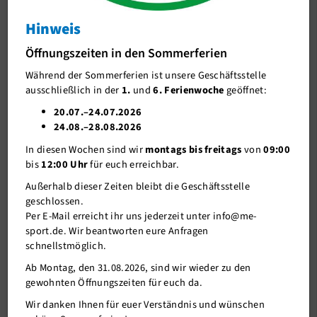
Information
Hinweis
J-Team
4. Delegierten-
Öffnungszeiten in den Sommerferien
Stellenangebote
versammlung
Während der Sommerferien ist unsere Geschäftsstelle
Förderverein me-sport e.V.
ausschließlich in der
1.
und
6. Ferienwoche
geöffnet:
Sponsoren
20.07.–24.07.2026
24.08.–28.08.2026
Mitgliederservice
In diesen Wochen sind wir
montags bis freitags
von
09:00
Verantwortung
bis
12:00 Uhr
für euch erreichbar.
Außerhalb dieser Zeiten bleibt die Geschäftsstelle
geschlossen.
Per E-Mail erreicht ihr uns jederzeit unter info@me-
sport.de. Wir beantworten eure Anfragen
schnellstmöglich.
Ab Montag, den 31.08.2026, sind wir wieder zu den
gewohnten Öffnungszeiten für euch da.
Wir danken Ihnen für euer Verständnis und wünschen
27.05.2024