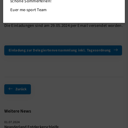
schöne Sommerferien!
Euer me-sport Team
Am 29.06.2024, um 10.30 Uhr, findet unsere
Delegiertenversammlung in der Gustav-Bovensiepen-Halle statt.
Die Einladungen sind am 29.05.2024 per Email versendet worden.
Einladung zur Delegiertenversammlung inkl. Tagesordnung
Zurück
Weitere News
01.07.2024
Neanderland Entdeckerschleife