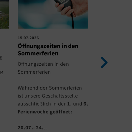
15.07.2026
14.07.2026
Öffnungszeiten in den
Sommerferi
Sommerferien
g
Am 20.07.2026
Öffnungszeiten in den
Sommerferien.
Sommerferien
R.
Schließung der
Sporthallen fi
Während der Sommerferien
Sportangebote
ist unsere Geschäftsstelle
gewohnt statt.
ausschließlich in der
1.
und
6.
Ferienwoche geöffnet:
Statt…
20.07.–24.
…