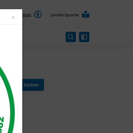
Barrierefreiheit
Leichte Sprache
Close
×
rtung