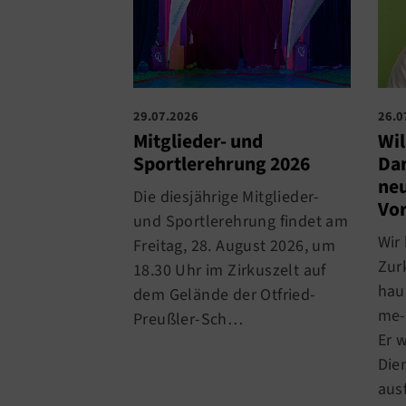
29.07.2026
26.0
Mitglieder- und
Wi
Sportlerehrung 2026
Dan
neu
Die diesjährige Mitglieder-
Vo
und Sportlerehrung findet am
Wir
Freitag, 28. August 2026, um
Zur
18.30 Uhr im Zirkuszelt auf
hau
dem Gelände der Otfried-
me-
Preußler-Sch…
Er 
Die
aus