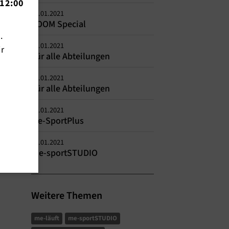
12:00
21.01.2021
ZOOM Special
n.
14.01.2021
ir
Für alle Abteilungen
14.01.2021
Für alle Abteilungen
12.01.2021
Me-SportPlus
12.01.2021
me-sportSTUDIO
Weitere Themen
me-läuft
me-sportSTUDIO