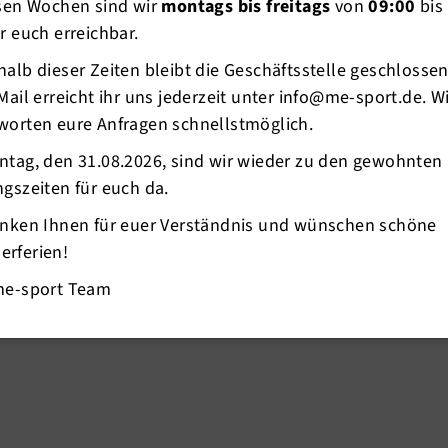
esen Wochen sind wir
montags bis freitags
von
09:00
bis
r euch erreichbar.
alb dieser Zeiten bleibt die Geschäftsstelle geschlosse
Mail erreicht ihr uns jederzeit unter info@me-sport.de. W
worten eure Anfragen schnellstmöglich.
ntag, den 31.08.2026, sind wir wieder zu den gewohnten
ion schon mehrfach erklärt, dürfen wir aktuell
gszeiten für euch da.
chten, diese reduzieren, erstatten oder andere
ten unsere Gemeinnützigkeit verlieren und
anken Ihnen für euer Verständnis und wünschen schöne
en würden.
rferien!
me-sport Team