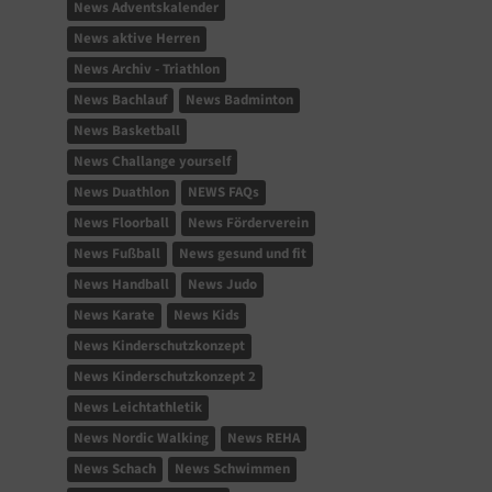
News Adventskalender
News aktive Herren
News Archiv - Triathlon
News Bachlauf
News Badminton
News Basketball
News Challange yourself
News Duathlon
NEWS FAQs
News Floorball
News Förderverein
News Fußball
News gesund und fit
News Handball
News Judo
News Karate
News Kids
News Kinderschutzkonzept
News Kinderschutzkonzept 2
News Leichtathletik
News Nordic Walking
News REHA
News Schach
News Schwimmen