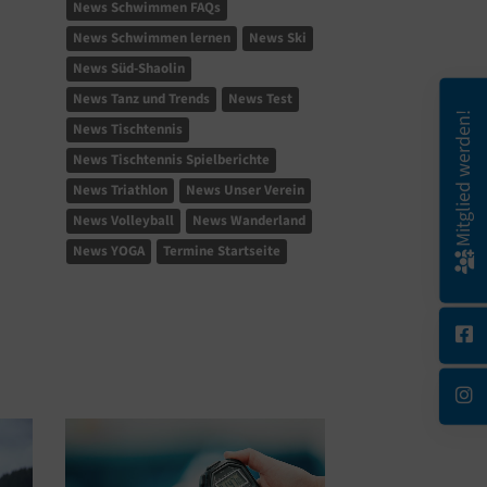
News Schwimmen FAQs
News Schwimmen lernen
News Ski
News Süd-Shaolin
News Tanz und Trends
News Test
Mitglied werden!
News Tischtennis
News Tischtennis Spielberichte
News Triathlon
News Unser Verein
News Volleyball
News Wanderland
News YOGA
Termine Startseite