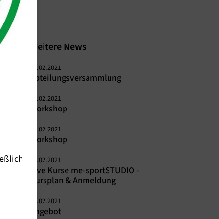
Weitere News
10.02.2021
Abteilungsversammlung
10.02.2021
Workshop
08.02.2021
Workshop
eßlich
02.02.2021
Live Kurse me-sportSTUDIO -
Kursplan & Anmeldung
01.02.2021
Angebot