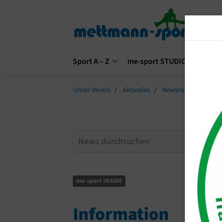
Sport A – Z
me-sport STUDIO
me-s
Unser Verein
Aktuelles
Newsroom
Info
me-sport INSIDE
Information