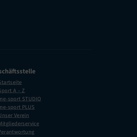
chäftsstelle
Startseite
Sport A – Z
me-sport STUDIO
me-sport PLUS
Unser Verein
Mitgliederservice
Verantwortung