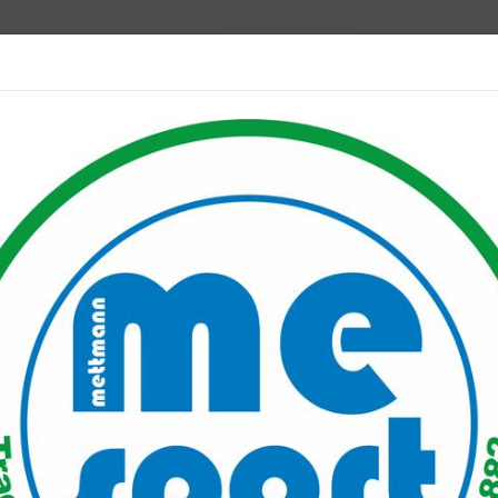
Mitglied werden
port PLUS
Unser Verein
Mitgliederservice
Verantwo
rmation