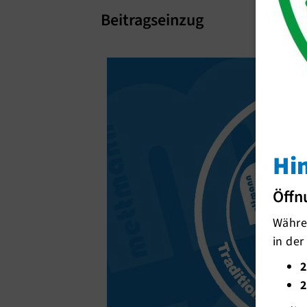
Beitragseinzug
Hi
Öffn
Währen
in der
2
2