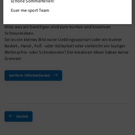
schöne Sommerferien!
Euer me-sport Team
Wir möchten einen
me-sport
Weihnachtsbaum in der Mettmanner
Innenstadt erstrahlen lassen!
Alles was wir benötigen sind eure bunten und kreativen
Schmuckideen.
Sei es ein kleines Bild eurer Lieblingssportart oder ein bunter
Basket-, Hand-, Fuß - oder Volleyball oder vielleicht ein lustiger
Weihnachts- oder Schneemann? Die kreativen Ideen haben keine
Grenzen!
weitere Informationen
Zurück