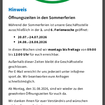
Info / Kids
Hinweis
J-Team
me-sport
Öffnungszeiten in den Sommerferien
Stellenangebote
Weihnachtsbaum
Während der Sommerferien ist unsere Geschäftsstelle
Förderverein me-sport e.V.
ausschließlich in der
1.
und
6. Ferienwoche
geöffnet:
Sponsoren
20.07.–24.07.2026
24.08.–28.08.2026
Mitgliederservice
In diesen Wochen sind wir
montags bis freitags
von
09:00
Verantwortung
bis
12:00 Uhr
für euch erreichbar.
Außerhalb dieser Zeiten bleibt die Geschäftsstelle
geschlossen.
Per E-Mail erreicht ihr uns jederzeit unter info@me-
sport.de. Wir beantworten eure Anfragen
schnellstmöglich.
Ab Montag, den 31.08.2026, sind wir wieder zu den
gewohnten Öffnungszeiten für euch da.
Wir danken Ihnen für euer Verständnis und wünschen
18.11.2020