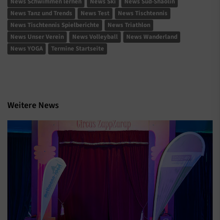
News Schwimmen lernen
News Ski
News Süd-Shaolin
News Tanz und Trends
News Test
News Tischtennis
News Tischtennis Spielberichte
News Triathlon
News Unser Verein
News Volleyball
News Wanderland
News YOGA
Termine Startseite
Weitere News