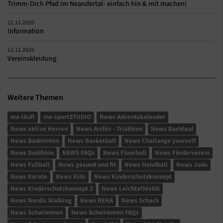
Trimm-Dich Pfad im Neandertal- einfach hin & mit machen!
12.11.2020
Information
12.11.2020
Vereinskleidung
Weitere Themen
me-läuft
me-sportSTUDIO
News Adventskalender
News aktive Herren
News Archiv - Triathlon
News Bachlauf
News Badminton
News Basketball
News Challange yourself
News Duathlon
NEWS FAQs
News Floorball
News Förderverein
News Fußball
News gesund und fit
News Handball
News Judo
News Karate
News Kids
News Kinderschutzkonzept
News Kinderschutzkonzept 2
News Leichtathletik
News Nordic Walking
News REHA
News Schach
News Schwimmen
News Schwimmen FAQs