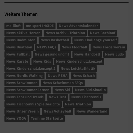
Weitere Themen
me-läuft
me-sport INSIDE
News Adventskalender
News aktive Herren
News Archiv - Triathlon
News Bachlauf
News Badminton
News Basketball
News Challange yourself
News Duathlon
NEWS FAQs
News Floorball
News Förderverein
News Fußball
News gesund und fit
News Handball
News Judo
News Karate
News Kids
News Kinderschutzkonzept
News Kinderschutzkonzept 2
News Leichtathletik
News Nordic Walking
News REHA
News Schach
News Schwimmen
News Schwimmen FAQs
News Schwimmen lernen
News Ski
News Süd-Shaolin
News Tanz und Trends
News Test
News Tischtennis
News Tischtennis Spielberichte
News Triathlon
News Unser Verein
News Volleyball
News Wanderland
News YOGA
Termine Startseite