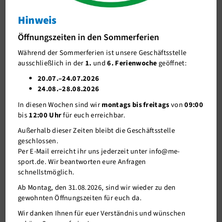
Ganzkörper Homeworkout mit Basti
Hinweis
J-Team
Ganzkörper Homeworkout mit Basti
Öffnungszeiten in den Sommerferien
Stellenangebote
Während der Sommerferien ist unsere Geschäftsstelle
Förderverein me-sport e.V.
ausschließlich in der
1.
und
6. Ferienwoche
geöffnet:
Sponsoren
20.07.–24.07.2026
24.08.–28.08.2026
Mitgliederservice
In diesen Wochen sind wir
montags bis freitags
von
09:00
Verantwortung
bis
12:00 Uhr
für euch erreichbar.
Außerhalb dieser Zeiten bleibt die Geschäftsstelle
geschlossen.
Per E-Mail erreicht ihr uns jederzeit unter info@me-
sport.de. Wir beantworten eure Anfragen
schnellstmöglich.
Ab Montag, den 31.08.2026, sind wir wieder zu den
gewohnten Öffnungszeiten für euch da.
25.03.2020
Wir danken Ihnen für euer Verständnis und wünschen