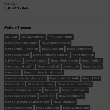
05.03.2021
05.03.2021 - Kids
Weitere Themen
me-läuft
me-sport INSIDE
me-sportSTUDIO
News Adventskalender
News aktive Herren
News Archiv - Triathlon
News Bachlauf
News Badminton
News Basketball
News Challange yourself
News Duathlon
NEWS FAQs
News Floorball
News Förderverein
News Fußball
News gesund und fit
News Handball
News Judo
News Karate
News Kids
News Kinderschutzkonzept
News Kinderschutzkonzept 2
News Leichtathletik
News REHA
News Schach
News Schwimmen
News Schwimmen FAQs
News Schwimmen lernen
News Ski
News Süd-Shaolin
News Tanz und Trends
News Test
News Tischtennis
News Tischtennis Spielberichte
News Triathlon
News Unser Verein
News Volleyball
News Wanderland