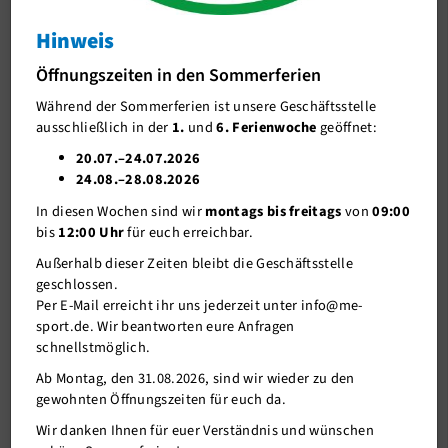
Fachbereichsversammlung
Hinweis
J-Team
Fachbereichsversammlung
Öffnungszeiten in den Sommerferien
Stellenangebote
Während der Sommerferien ist unsere Geschäftsstelle
Förderverein me-sport e.V.
ausschließlich in der
1.
und
6. Ferienwoche
geöffnet:
Sponsoren
20.07.–24.07.2026
24.08.–28.08.2026
Mitgliederservice
In diesen Wochen sind wir
montags bis freitags
von
09:00
Verantwortung
bis
12:00 Uhr
für euch erreichbar.
Außerhalb dieser Zeiten bleibt die Geschäftsstelle
geschlossen.
Per E-Mail erreicht ihr uns jederzeit unter info@me-
sport.de. Wir beantworten eure Anfragen
schnellstmöglich.
Ab Montag, den 31.08.2026, sind wir wieder zu den
gewohnten Öffnungszeiten für euch da.
15.03.2021
Wir danken Ihnen für euer Verständnis und wünschen