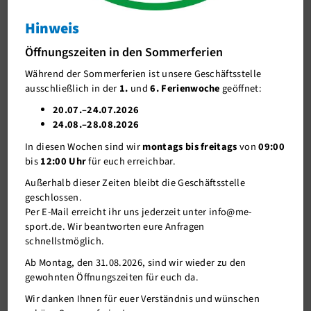
Bronze bei den WdEM U15
Hinweis
J-Team
Bronze bei den WdEM U15
Öffnungszeiten in den Sommerferien
Stellenangebote
Während der Sommerferien ist unsere Geschäftsstelle
Förderverein me-sport e.V.
ausschließlich in der
1.
und
6. Ferienwoche
geöffnet:
Sponsoren
20.07.–24.07.2026
24.08.–28.08.2026
Mitgliederservice
In diesen Wochen sind wir
montags bis freitags
von
09:00
Verantwortung
bis
12:00 Uhr
für euch erreichbar.
Außerhalb dieser Zeiten bleibt die Geschäftsstelle
geschlossen.
Per E-Mail erreicht ihr uns jederzeit unter info@me-
sport.de. Wir beantworten eure Anfragen
schnellstmöglich.
04.03.2024
Ab Montag, den 31.08.2026, sind wir wieder zu den
gewohnten Öffnungszeiten für euch da.
Am 03.03.2024 konnte Lilli Schröder als amtierende
Wir danken Ihnen für euer Verständnis und wünschen
Bezirksmeisterin im Judo ihr Können bei den Westdeutschen