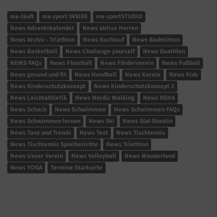
me-läuft
me-sport INSIDE
me-sportSTUDIO
News Adventskalender
News aktive Herren
News Archiv - Triathlon
News Bachlauf
News Badminton
News Basketball
News Challange yourself
News Duathlon
NEWS FAQs
News Floorball
News Förderverein
News Fußball
News gesund und fit
News Handball
News Karate
News Kids
News Kinderschutzkonzept
News Kinderschutzkonzept 2
News Leichtathletik
News Nordic Walking
News REHA
News Schach
News Schwimmen
News Schwimmen FAQs
News Schwimmen lernen
News Ski
News Süd-Shaolin
News Tanz und Trends
News Test
News Tischtennis
News Tischtennis Spielberichte
News Triathlon
News Unser Verein
News Volleyball
News Wanderland
News YOGA
Termine Startseite