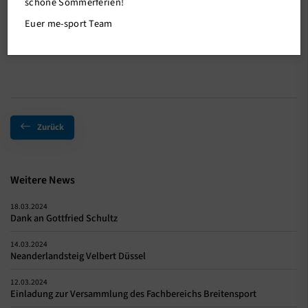
schöne Sommerferien!
Einzelmeisterschaften U15 der Mädchen unter Beweis stellen.
Euer me-sport Team
Drei von vier Kämpfen entschied Lilli klar für sich und gewann die
Bronzemedaille
Zurück
Weitere News
18.03.2024
Dank an Gottfried Schultz
14.03.2024
Neanderlandsteig Velbert Düssel
12.03.2024
Einladung zur Versammlung des Fachbereichs Breitensport