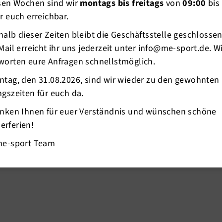
esen Wochen sind wir
montags bis freitags
von
09:00
bis
r euch erreichbar.
alb dieser Zeiten bleibt die Geschäftsstelle geschlosse
Mail erreicht ihr uns jederzeit unter info@me-sport.de. W
worten eure Anfragen schnellstmöglich.
ntag, den 31.08.2026, sind wir wieder zu den gewohnten
gszeiten für euch da.
anken Ihnen für euer Verständnis und wünschen schöne
hletik-Abteilung gleich zwei Mal: Zunächst
rferien!
erinnen für ihre diesjährigen Erfolge auf der
 Mitte geehrt. Es freuten sich Emie-Lotta
me-sport Team
kle.