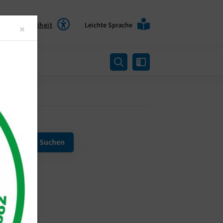
Barrierefreiheit
Leichte Sprache
Close
×
rtung