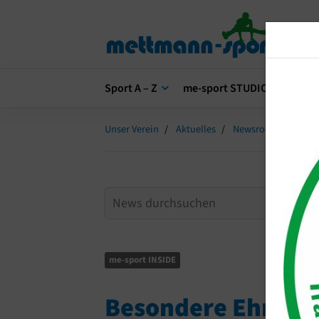
Sport A – Z
me-sport STUDIO
me-s
Unser Verein
Aktuelles
Newsroom
Beso
me-sport INSIDE
Besondere Ehrung 