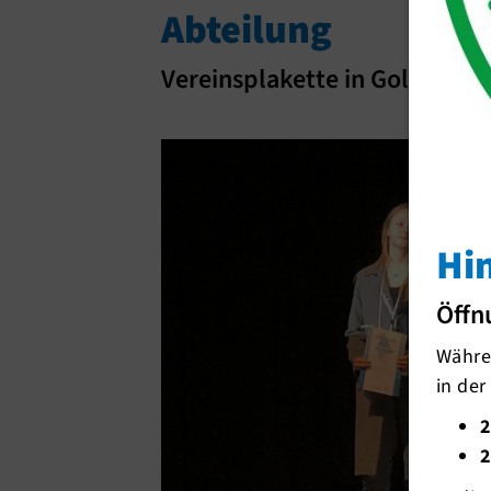
Abteilung
Vereinsplakette in Gold würdi
Hi
Öffn
Währen
in der
2
2