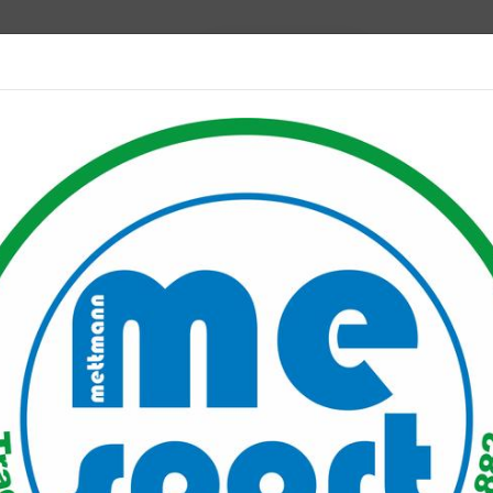
Mitglied werden
port PLUS
Unser Verein
Mitgliederservice
Verantwo
ndere Ehrung unserer Leichtathletik-Abteilung
unserer Leichtathletik-