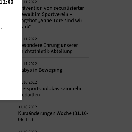
12:00
18.11.2022
Prävention von sexualisierter
Gewalt im Sportverein –
Angebot „Anne Tore sind wir
n.
stark“
ir
15.11.2022
Besondere Ehrung unserer
Leichtathletik-Abteilung
09.11.2022
Babys in Bewegung
31.10.2022
me-sport-Judokas sammeln
Medaillen
31.10.2022
Kursänderungen Woche (31.10-
06.11.)
31.10.2022