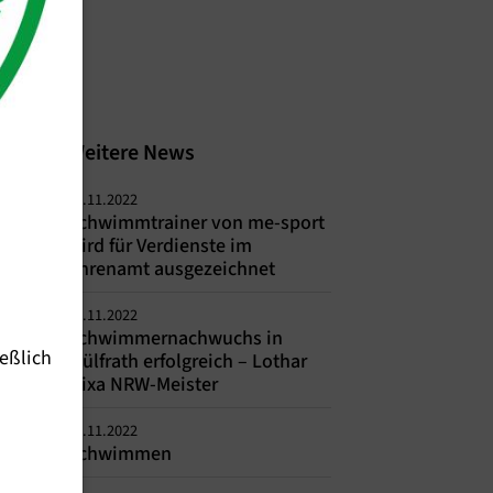
Weitere News
22.11.2022
Schwimmtrainer von me-sport
wird für Verdienste im
Ehrenamt ausgezeichnet
22.11.2022
Schwimmernachwuchs in
eßlich
Wülfrath erfolgreich – Lothar
Mixa NRW-Meister
22.11.2022
Schwimmen