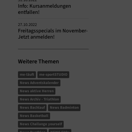
Info: Kursanmeldungen
entfallen!
27.10.2022
Freitagsspecials im November-
Jetzt anmelden!
Weitere Themen
me-läuft
me-sportSTUDIO
News Adventskalender
News aktive Herren
News Archiv - Triathlon
News Bachlauf
News Badminton
News Basketball
News Challange yourself