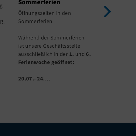
Sommerferien
g
Am 20.07.2026
Öffnungszeiten in den
Sommerferien.
Sommerferien
R.
Schließung der
Sporthallen fi
Während der Sommerferien
Sportangebote
ist unsere Geschäftsstelle
gewohnt statt.
ausschließlich in der
1.
und
6.
Ferienwoche geöffnet:
Statt…
20.07.–24.
…