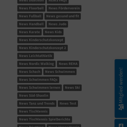
News Duathlon
NEWS FAQs
News Floorball
News Förderverein
News Fußball
News gesund und fit
News Handball
News Judo
News Karate
News Kids
News Kinderschutzkonzept
News Kinderschutzkonzept 2
News Leichtathletik
News Nordic Walking
News REHA
Mitglied werden!
News Schach
News Schwimmen
News Schwimmen FAQs
News Schwimmen lernen
News Ski
News Süd-Shaolin
News Tanz und Trends
News Test
News Tischtennis
News Tischtennis Spielberichte