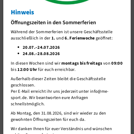
AMRAP Challenge mit Marcel
Hinweis
J-Team
AMRAP Challenge mit Marcel
Öffnungszeiten in den Sommerferien
Stellenangebote
Während der Sommerferien ist unsere Geschäftsstelle
Förderverein me-sport e.V.
ausschließlich in der
1.
und
6. Ferienwoche
geöffnet:
Sponsoren
20.07.–24.07.2026
24.08.–28.08.2026
Mitgliederservice
In diesen Wochen sind wir
montags bis freitags
von
09:00
Verantwortung
bis
12:00 Uhr
für euch erreichbar.
Außerhalb dieser Zeiten bleibt die Geschäftsstelle
geschlossen.
Per E-Mail erreicht ihr uns jederzeit unter info@me-
sport.de. Wir beantworten eure Anfragen
schnellstmöglich.
Ab Montag, den 31.08.2026, sind wir wieder zu den
gewohnten Öffnungszeiten für euch da.
20.04.2020
Wir danken Ihnen für euer Verständnis und wünschen