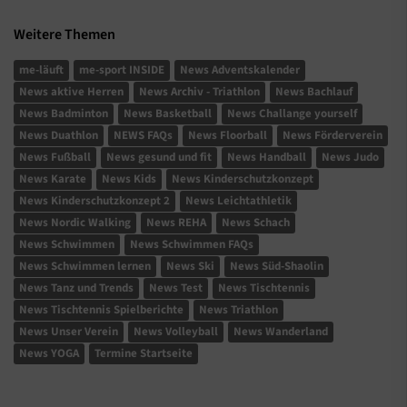
Weitere Themen
me-läuft
me-sport INSIDE
News Adventskalender
News aktive Herren
News Archiv - Triathlon
News Bachlauf
News Badminton
News Basketball
News Challange yourself
News Duathlon
NEWS FAQs
News Floorball
News Förderverein
News Fußball
News gesund und fit
News Handball
News Judo
News Karate
News Kids
News Kinderschutzkonzept
News Kinderschutzkonzept 2
News Leichtathletik
News Nordic Walking
News REHA
News Schach
News Schwimmen
News Schwimmen FAQs
News Schwimmen lernen
News Ski
News Süd-Shaolin
News Tanz und Trends
News Test
News Tischtennis
News Tischtennis Spielberichte
News Triathlon
News Unser Verein
News Volleyball
News Wanderland
News YOGA
Termine Startseite