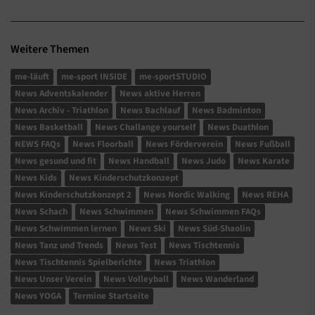
Weitere Themen
me-läuft
me-sport INSIDE
me-sportSTUDIO
News Adventskalender
News aktive Herren
News Archiv - Triathlon
News Bachlauf
News Badminton
News Basketball
News Challange yourself
News Duathlon
NEWS FAQs
News Floorball
News Förderverein
News Fußball
News gesund und fit
News Handball
News Judo
News Karate
News Kids
News Kinderschutzkonzept
News Kinderschutzkonzept 2
News Nordic Walking
News REHA
News Schach
News Schwimmen
News Schwimmen FAQs
News Schwimmen lernen
News Ski
News Süd-Shaolin
News Tanz und Trends
News Test
News Tischtennis
News Tischtennis Spielberichte
News Triathlon
News Unser Verein
News Volleyball
News Wanderland
News YOGA
Termine Startseite