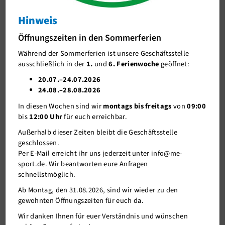
Abteilungsversammlung
Hinweis
J-Team
Abteilungsversammlung
Öffnungszeiten in den Sommerferien
Stellenangebote
Während der Sommerferien ist unsere Geschäftsstelle
Förderverein me-sport e.V.
ausschließlich in der
1.
und
6. Ferienwoche
geöffnet:
Sponsoren
20.07.–24.07.2026
24.08.–28.08.2026
Mitgliederservice
In diesen Wochen sind wir
montags bis freitags
von
09:00
Verantwortung
bis
12:00 Uhr
für euch erreichbar.
Außerhalb dieser Zeiten bleibt die Geschäftsstelle
geschlossen.
Per E-Mail erreicht ihr uns jederzeit unter info@me-
sport.de. Wir beantworten eure Anfragen
schnellstmöglich.
Ab Montag, den 31.08.2026, sind wir wieder zu den
gewohnten Öffnungszeiten für euch da.
11.03.2025
Wir danken Ihnen für euer Verständnis und wünschen