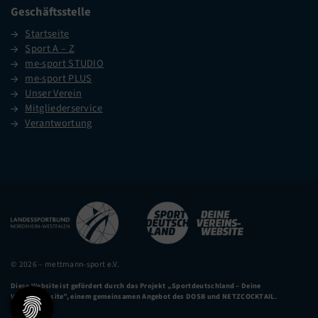
Geschäftsstelle
Startseite
Sport A – Z
me-sport STUDIO
me-sport PLUS
Unser Verein
Mitgliederservice
Verantwortung
© 2026 – mettmann-sport e.V.
Diese Website ist gefördert durch das Projekt
„Sportdeutschland – Deine
Vereinswebsite”
, einem gemeinsamen Angebot des DOSB und NETZCOCKTAIL.