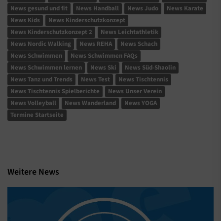
News gesund und fit
News Handball
News Judo
News Karate
News Kids
News Kinderschutzkonzept
News Kinderschutzkonzept 2
News Leichtathletik
News Nordic Walking
News REHA
News Schach
News Schwimmen
News Schwimmen FAQs
News Schwimmen lernen
News Ski
News Süd-Shaolin
News Tanz und Trends
News Test
News Tischtennis
News Tischtennis Spielberichte
News Unser Verein
News Volleyball
News Wanderland
News YOGA
Termine Startseite
Weitere News