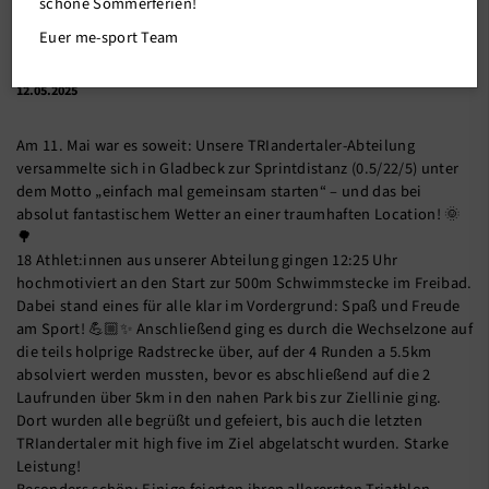
schöne Sommerferien!
Euer me-sport Team
12.05.2025
Am 11. Mai war es soweit: Unsere TRIandertaler-Abteilung
versammelte sich in Gladbeck zur Sprintdistanz (0.5/22/5) unter
dem Motto „einfach mal gemeinsam starten“ – und das bei
absolut fantastischem Wetter an einer traumhaften Location! 🌞
🌳
18 Athlet:innen aus unserer Abteilung gingen 12:25 Uhr
hochmotiviert an den Start zur 500m Schwimmstecke im Freibad.
Dabei stand eines für alle klar im Vordergrund: Spaß und Freude
am Sport! 💪🏼✨ Anschließend ging es durch die Wechselzone auf
die teils holprige Radstrecke über, auf der 4 Runden a 5.5km
absolviert werden mussten, bevor es abschließend auf die 2
Laufrunden über 5km in den nahen Park bis zur Ziellinie ging.
Dort wurden alle begrüßt und gefeiert, bis auch die letzten
TRIandertaler mit high five im Ziel abgelatscht wurden. Starke
Leistung!