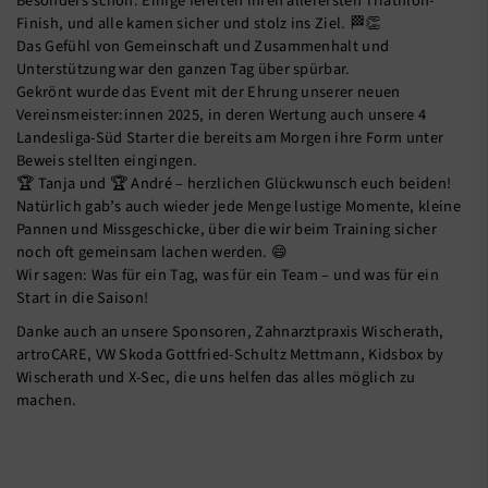
Besonders schön: Einige feierten ihren allerersten Triathlon-
Finish, und alle kamen sicher und stolz ins Ziel. 🏁👏
Das Gefühl von Gemeinschaft und Zusammenhalt und
Unterstützung war den ganzen Tag über spürbar.
Gekrönt wurde das Event mit der Ehrung unserer neuen
Vereinsmeister:innen 2025, in deren Wertung auch unsere 4
Landesliga-Süd Starter die bereits am Morgen ihre Form unter
Beweis stellten eingingen.
🏆 Tanja und 🏆 André – herzlichen Glückwunsch euch beiden!
Natürlich gab’s auch wieder jede Menge lustige Momente, kleine
Pannen und Missgeschicke, über die wir beim Training sicher
noch oft gemeinsam lachen werden. 😄
Wir sagen: Was für ein Tag, was für ein Team – und was für ein
Start in die Saison!
Danke auch an unsere Sponsoren, Zahnarztpraxis Wischerath,
artroCARE, VW Skoda Gottfried-Schultz Mettmann, Kidsbox by
Wischerath und X-Sec, die uns helfen das alles möglich zu
machen.