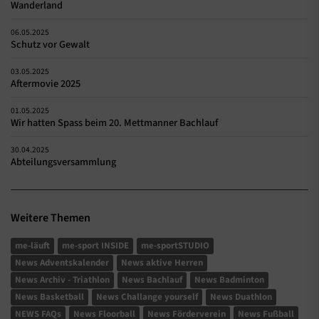
Wanderland
06.05.2025
Schutz vor Gewalt
03.05.2025
Aftermovie 2025
01.05.2025
Wir hatten Spass beim 20. Mettmanner Bachlauf
30.04.2025
Abteilungsversammlung
Weitere Themen
me-läuft
me-sport INSIDE
me-sportSTUDIO
News Adventskalender
News aktive Herren
News Archiv - Triathlon
News Bachlauf
News Badminton
News Basketball
News Challange yourself
News Duathlon
NEWS FAQs
News Floorball
News Förderverein
News Fußball