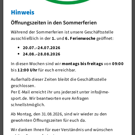
News Triathlon
Hinweis
J-Team
Abteilungsmeisterschaft der
Öffnungszeiten in den Sommerferien
Stellenangebote
TRIandertaler oder "Einfach mal
Während der Sommerferien ist unsere Geschäftsstelle
gemeinsam starten"
Förderverein me-sport e.V.
ausschließlich in der
1.
und
6. Ferienwoche
geöffnet:
Abteilungsmeisterschaft der TRIandertaler oder
Sponsoren
20.07.–24.07.2026
"Einfach mal gemeinsam starten"
24.08.–28.08.2026
Mitgliederservice
In diesen Wochen sind wir
montags bis freitags
von
09:00
Verantwortung
bis
12:00 Uhr
für euch erreichbar.
Außerhalb dieser Zeiten bleibt die Geschäftsstelle
geschlossen.
Per E-Mail erreicht ihr uns jederzeit unter info@me-
sport.de. Wir beantworten eure Anfragen
schnellstmöglich.
Ab Montag, den 31.08.2026, sind wir wieder zu den
gewohnten Öffnungszeiten für euch da.
Wir danken Ihnen für euer Verständnis und wünschen