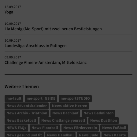
12.09.2017
Yoga
10.09.2017
Lia Menig (Me-Sport) mit zwei neuen Bestleistungen
10.09.2017
Landesliga-Abschluss in Ratingen
09.09.2017
Challenge Almere-Amsterdam, Mitteldistanz
Weitere Themen
me-läuft
me-sport INSIDE
me-sportSTUDIO
News Adventskalender
News aktive Herren
News Archiv - Triathlon
News Bachlauf
News Badminton
News Basketball
News Challange yourself
News Duathlon
NEWS FAQs
News Floorball
News Förderverein
News Fußball
News gesund und fit
News Handball
News Judo
News Karate