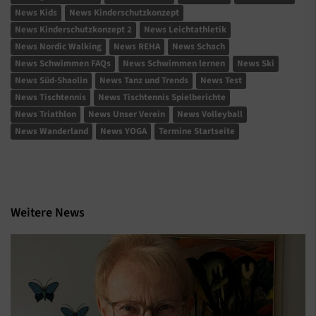
News Kids
News Kinderschutzkonzept
News Kinderschutzkonzept 2
News Leichtathletik
News Nordic Walking
News REHA
News Schach
News Schwimmen FAQs
News Schwimmen lernen
News Ski
News Süd-Shaolin
News Tanz und Trends
News Test
News Tischtennis
News Tischtennis Spielberichte
News Triathlon
News Unser Verein
News Volleyball
News Wanderland
News YOGA
Termine Startseite
Weitere News