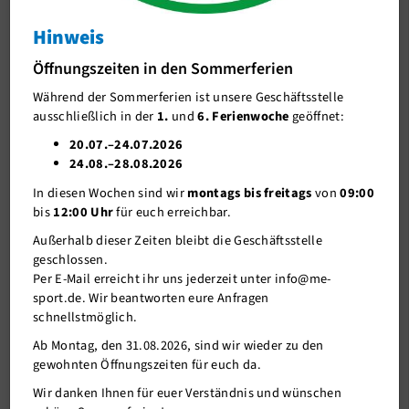
Hinweis
J-Team
13 Erste und 4 Zweite Plätze beim intern.
Herbstschwimmfest in Heiligenhaus
Öffnungszeiten in den Sommerferien
Stellenangebote
-Schneemann stielt Wiesemann die Show-
Während der Sommerferien ist unsere Geschäftsstelle
Förderverein me-sport e.V.
ausschließlich in der
1.
und
6. Ferienwoche
geöffnet:
Sponsoren
20.07.–24.07.2026
24.08.–28.08.2026
Mitgliederservice
In diesen Wochen sind wir
montags bis freitags
von
09:00
Verantwortung
bis
12:00 Uhr
für euch erreichbar.
Außerhalb dieser Zeiten bleibt die Geschäftsstelle
geschlossen.
Per E-Mail erreicht ihr uns jederzeit unter info@me-
sport.de. Wir beantworten eure Anfragen
schnellstmöglich.
Ab Montag, den 31.08.2026, sind wir wieder zu den
gewohnten Öffnungszeiten für euch da.
Wir danken Ihnen für euer Verständnis und wünschen